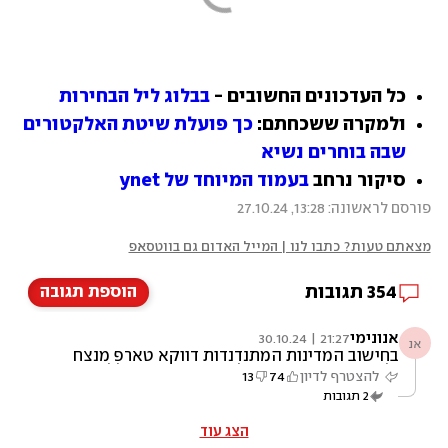
כל העדכונים החשובים - 
בבלוג ליל הבחירות
ולמקרה ששכחתם: 
כך פועלת שיטת האלקטורים 
שבה בוחרים נשיא
סיקור נרחב 
בעמוד המיוחד של ynet
פורסם לראשונה: 13:28, 27.10.24
מצאתם טעות? כתבו לנו | המייל האדום גם בווטסאפ
354
תגובות
הוספת תגובה
אנונימי
21:27 | 30.10.24
אנ
בחישוב המדינות המתנדנדות דווקא טארפ מנצח
ולא איך שאתם מנסים להראות בגרף הכולל!
להצטרף לדיון
74
13
הצורה שאתר הזה מנסה להשפיע על הבחירות של
2
תגובות
הקול הישראלי בארצות הברית פשוט בזויה
הצג עוד