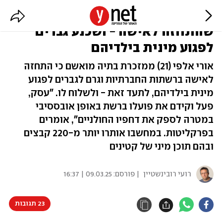
"הפך סטייה למקצוע": נאשם
שהתחזה לאישה - ושכנע גברים
לפגוע מינית בילדיהם
אורי אלפי (21) ממזכרת בתיה מואשם כי התחזה
לאישה ברשתות החברתיות וגרם לגברים לפגוע
מינית בילדיהם, לתעד זאת - ולשלוח לו. "עסק,
פעל וקידם את פועלו ברשת באופן אובססיבי
במטרה לספק את דחפיו החולניים", אומרים
בפרקליטות. במחשבו אותרו יותר מ-220 קבצים
ובהם תוכן מיני של קטינים
רועי רובינשטיין
| פורסם:
09.03.25 | 16:37
23 תגובות