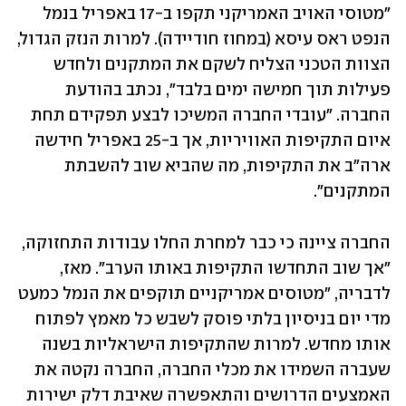
"מטוסי האויב האמריקני תקפו ב-17 באפריל בנמל 
הנפט ראס עיסא (במחוז חודיידה). למרות הנזק הגדול, 
הצוות הטכני הצליח לשקם את המתקנים ולחדש 
פעילות תוך חמישה ימים בלבד", נכתב בהודעת 
החברה. "עובדי החברה המשיכו לבצע תפקידם תחת 
איום התקיפות האוויריות, אך ב-25 באפריל חידשה 
ארה"ב את התקיפות, מה שהביא שוב להשבתת 
המתקנים".
החברה ציינה כי כבר למחרת החלו עבודות התחזוקה, 
"אך שוב התחדשו התקיפות באותו הערב". מאז, 
לדבריה, "מטוסים אמריקניים תוקפים את הנמל כמעט 
מדי יום בניסיון בלתי פוסק לשבש כל מאמץ לפתוח 
אותו מחדש. למרות שהתקיפות הישראליות בשנה 
שעברה השמידו את מכלי החברה, החברה נקטה את 
האמצעים הדרושים והתאפשרה שאיבת דלק ישירות 