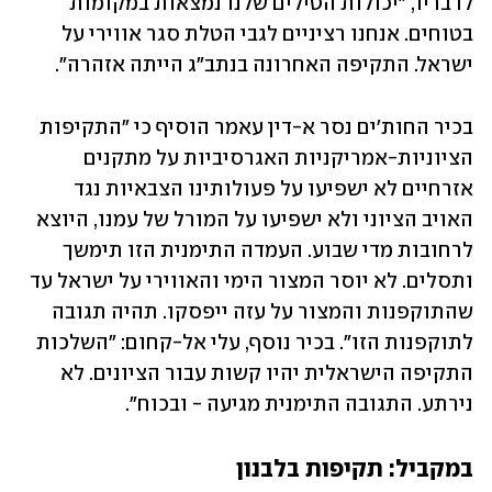
לדבריו, "יכולות הטילים שלנו נמצאות במקומות 
בטוחים. אנחנו רציניים לגבי הטלת סגר אווירי על 
ישראל. התקיפה האחרונה בנתב"ג הייתה אזהרה".
בכיר החות'ים נסר א-דין עאמר הוסיף כי "התקיפות 
הציוניות-אמריקניות האגרסיביות על מתקנים 
אזרחיים לא ישפיעו על פעולותינו הצבאיות נגד 
האויב הציוני ולא ישפיעו על המורל של עמנו, היוצא 
לרחובות מדי שבוע. העמדה התימנית הזו תימשך 
ותסלים. לא יוסר המצור הימי והאווירי על ישראל עד 
שהתוקפנות והמצור על עזה ייפסקו. תהיה תגובה 
לתוקפנות הזו". בכיר נוסף, עלי אל-קחום: "השלכות 
התקיפה הישראלית יהיו קשות עבור הציונים. לא 
נירתע. התגובה התימנית מגיעה - ובכוח".
במקביל: תקיפות בלבנון