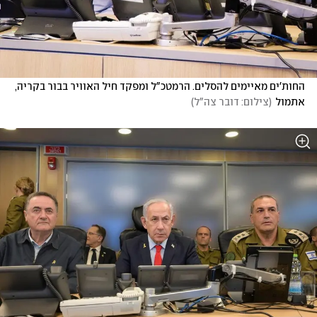
החות'ים מאיימים להסלים. הרמטכ"ל ומפקד חיל האוויר בבור בקריה, 
אתמול
(
צילום: דובר צה"ל
)