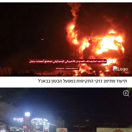
תיעוד מתימן: נזקי התקיפות במפעל הבטון בבאג'ל