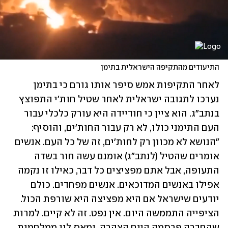
התיעודים מהתקיפה הישראלית בתימן
לאחר התקיפות אמש סיפר אותו גורם כי בתימן 
נערכו לתגובה ישראלית לאחר שטיל חות'י התפוצץ 
בנתב"ג. הוא ציין כי חודיידה היא עורק כלכלי עבור 
העם התימני כולו, לא רק עבור החות'ים, והוסיף: 
"הנושא לא מכוון רק לחות'ים, זה של כל העם. אנשים 
אומרים שהטיל (לנתב"ג) אומנם עשה חור בשדה 
התעופה, אבל אתם מפציצים כל דבר, כאילו זו נקמה 
אפילו באנשים המדוכאים. אנשים מפחדים. כולם 
יודעים שישראל אם היא מפציצה היא שורפת הכול. 
הציפייה התממשה היום. אין נפט. זה לא קיים. למרות 
שהחברה פרסמה היום הצהרה. נמאס לנו ממלחמות, 