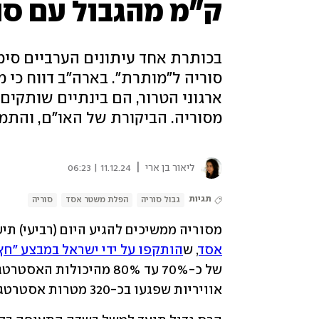
ק"מ מהגבול עם סור
בכותרת אחד עיתונים הערביים סי
סוריה ל"מותרת". בארה"ב דווח כי
מסוריה. הביקורת של האו"ם, והתמ
|
ליאור בן ארי
11.12.24 | 06:23
תגיות
גבול סוריה
הפלת משטר אסד
סוריה
מסוריה ממשיכים להגיע היום (רביעי) תי
אסד
, ש
הותקפו על ידי ישראל במבצע "חץ
אוויריות שפגעו בכ-320 מטרות אסטרטגיות.