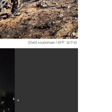
(
צילום:  Delil souleiman / AFP
)