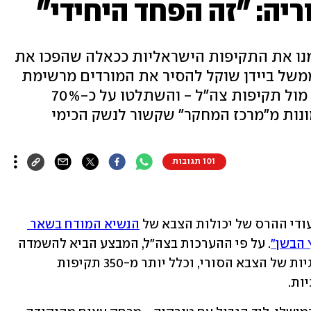
יה: "זה הפחד היחידי"
מנו את התקיפות הישראליות ככאלה שהפכו את
 ממשל ביידן שוקל להסיר את המורדים מרשימת
ארגוני הטרור, הם בינתיים שותקים מול תקיפות צה"ל - והשתלטו על כ-70%
ונות מ"מרכז המחקר" שקשור לנשק הכימי
101 תגובות
עודי ההרס של יכולות הצבא של 
הנשיא המודח בשאר 
 הבשן"
. על פי ההערכות בצה"ל, המבצע הביא להשמדה 
של כ-70% עד 80% מהיכולות האסטרטגיות של הצבא הסורי, וכלל יותר מ-350 תקיפות 