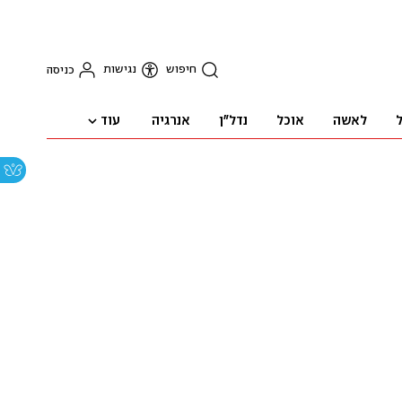
חיפוש
נגישות
כניסה
עוד
ל
לאשה
אוכל
נדל"ן
אנרגיה