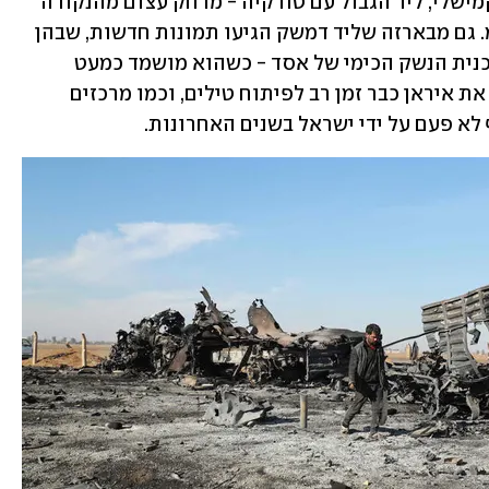
הרס גדול תועד למשל בשדה התעופה בקמישלי, ליד הגבול עם טורקיה - מרחק עצום מהנקודה 
הצפונית ביותר בישראל, יותר מ-650 ק"מ. גם מבארזה שליד דמשק הגיעו תמונות חדשות, שבהן 
נראה "מרכז המחקר המדעי" שקשור לתוכנית הנשק הכימי של אסד - כשהוא מושמד כמעט 
לחלוטין. אותו מרכז לפי החשד גם שימש את איראן כבר זמן רב לפיתוח טילים, וכמו מרכזים 
לא פעם על ידי ישראל בשנים האחרונות.