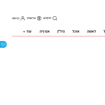
חיפוש
נגישות
כניסה
עוד
ל
לאשה
אוכל
נדל"ן
אנרגיה