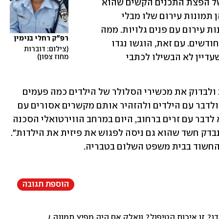
עירום וסרטוני עירום, אנו חוקרים חשד של הפצת התכנים הקשים שהוא 
קיבל מאותן ילדות. בתמורה הוא שלח להן תמונות עירום שלו מבלי 
שיראו את פניו, אך הילדות שלחו לו תמונות עירום עם פנים גלויות. ממה 
רפ"ק רחלי בנימין
שאנחנו יודעים, זה נמשך לפחות שלושה חודשים. עם זאת, הוגשו נגדו 
צילום: דוברות 
תלונות דומות גם בשנתיים האחרונות - שעדיין לא הבשילו לכתבי 
מחוז צפון
רפ"ק בנימין קראה להורים "לגלות ערנות ולבדוק את מכשירי הסלולר של הילדים כמה פעמים 
ביום, לדעת את הקוד הסודי של הסלולר, ולדבר עם הילדים ולהזהיר אותם מקשרים אסורים עם 
מבוגרים. כשהיינו ילדים הזהירו אותנו לא לדבר עם זרים ברחוב, היום במרחב הווירטואלי הסכנה 
מזרים מול המסך מסוכנת מאשר ברחוב. נבדק חשד שהוא גם ניסה לפגוש את פיזית את הילדות". 
חשוד בבית משפט השלום בטבריה.
הוספת תגובה
? זו איכות הטיפול? וואלק אם היה מפיץ תמונה של שרה בלי פו