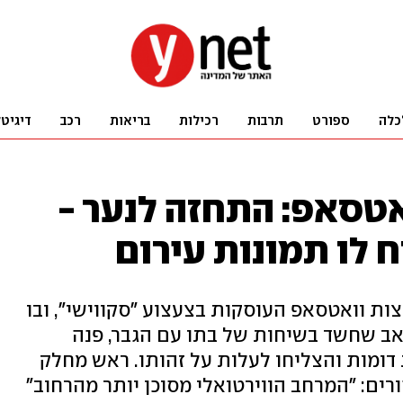
כלה
ספורט
תרבות
רכילות
בריאות
רכב
דיגיט
אטסאפ: התחזה לנער -
 לו תמונות עירום
י חדר לקבוצות וואטסאפ העוסקות בצעצוע "סקווישי", ובו
רות עשרות ילדות מגיל 8 עד 11. אב שחשד בשיחות של בתו עם הגבר, פנה
דומות והצליחו לעלות על זהותו. ראש מחלק
רים: "המרחב הווירטואלי מסוכן יותר מהרחוב"