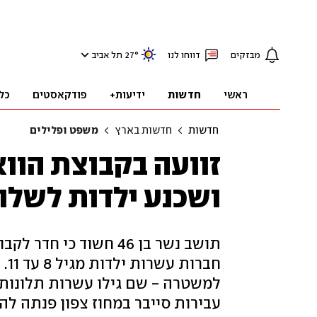
מבזקים
דווחו לנו
°
27
תל אביב
ראשי
חדשות
ידיעות+
פודקאסטים
כל
חדשות
חדשות בארץ
משפט ופלילים
זוועה בקבוצת הוו
ושכנע ילדות לשלוח
תושב נשר בן 46 חשוד כ
חב
למשטרה - שם גילו עשרות תלונות 
עבירות סייבר במחוז צפון פנתה להו