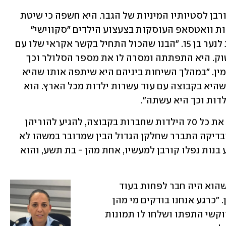
המשטרה העריכה כי מאות ילדות נפלו קורבן לסטיותיו המיניות של הגבר. היא חשפה כי שיטת 
העבודה של החשוד היא הסתננות לקבוצות וואטסאפ העוסקות בצעצוע הילדים "סקווישי" 
(בובות קטנות ונמעכות י.מ), תוך התחזות לנער בן 15. "הבנו שהכול התחיל בקשר אקראי שלו עם 
ילדה בת תשע מהמרכז, באמצעות הטיקטוק. היא התפתתה ומסרה לו את מספר הסלולר וכך 
התפתח קשר ביניהם", המשיכה רפ"ק בנימין. "במהלך השיחות ביניהם היא שיתפה אותו שהיא 
אוהבת את הבובות 'סקווישי' וסיפרה לו שהיא בקבוצה עם עוד עשרות ילדות מכל הארץ. הוא 
דות וכך היא עשתה".
במהלך החקירה, הצליחו החוקרים לאתר את כל 70 הילדות שחברות בקבוצה, להגיע להוריהן 
ולעדכן אותם בפרשה שנחקרת. במהלך הבדיקה התברר שחלקן הגדול הבין שמדובר במשהו לא 
טוב וחסמו את החשוד, אולם לפחות תשע בנות נפלו קורבן למעשיו, אחת מהן - בת תשע, והוא 
"תפסנו את מכשיר הסלולר שלו ומצאנו שהוא היה חבר לפחות בעוד 
קבוצת ילדות אחת", הוסיפה רפ"ק בנימין. "כרגע אנחנו בודקים מי מהן 
נפלה קורבן למעשיו. הבנות בקבוצת הסווקשי התפתו ושלחו לו תמונות 