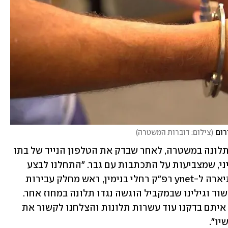
רום
(
צילום: דוברות המשטרה
)
הפרשה החלה לאחר שאב מהצפון הגיש תלונה במשטרה, לאחר שבדק את הטלפון הנייד של בתו 
בת ה-9 ומצא שם הודעות בעלות תוכן מיני, שמצביעות על התכתבות עם גבר. "התחלנו לבצע 
חקירה סמויה דרך הסלולר של הילדה", תיארה ל-ynet רפ"ק רחלי בנימין, ראש מחלק עבירות 
סייבר במחוז צפון. "הגענו לזהותו של החשוד וגילינו שבמקביל הוגשה נגדו תלונה במחוז אחר. 
יצרנו קשר עם מוקד 105 ובשיתוף פעולה איתם בדקנו עוד עשרות תלונות והצלחנו לקשור את 
יו".