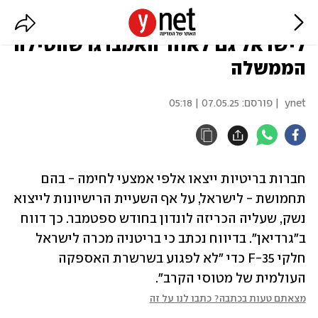
דיווח: בריטניה המשיכה לייצא נשק
לישראל גם לאחר האמברגו שהטילה
הממשלה
ynet
| פורסם:
07.05.25 | 05:18
חברות בריטיות ייצאו אלפי אמצעי לחימה - בהם 
תחמושת - לישראל, על אף השעיית הרישיונות לייצוא 
נשק, שעליה הכריזה לונדון בחודש ספטמבר. כך דווח 
ב"גרדיאן". בדיווח נכתב כי בריטניה מכרה לישראל 
חלקי F-35 כדי "לא לפגוע בשרשרת האספקה 
העולמית של מטוסי הקרב".
מצאתם טעות בכתבה? כתבו לנו על זה