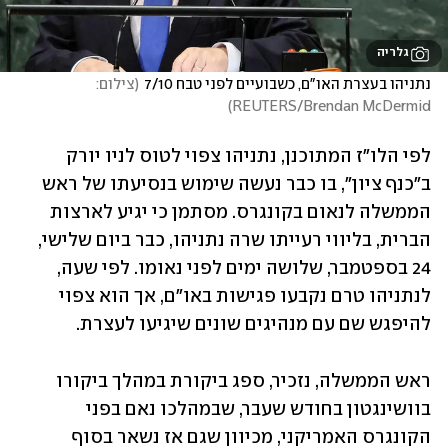
גלריה
נתניהו בעצרת האו"ם, כשבועיים לפני טבח 7/10
(
צילום: 
)
REUTERS/Brendan McDermid
לפי הלו"ז המתוכנן, נתניהו צפוי לטוס לניו יורק 
ב"כנף ציון", בו כבר נעשה שימוש בנסיעתו של ראש 
הממשלה לנאום בקונגרס. מסתמן כי יגיע לארצות 
הברית, בליווי רעייתו שרה נתניהו, כבר ביום שלישי, 
24 בספטמבר, שלושה ימים לפני נאומו. לפי שעה, 
לנתניהו טרם נקבעו פגישות באו"ם, אך הוא צפוי 
להיפגש שם עם מנהיגים שונים שיגיעו לעצרת.
ראש הממשלה, נזכיר, ספג ביקורת במהלך ביקורו 
בוושינגטון בחודש שעבר, שבמהלכו נאם בפני 
הקונגרס האמריקני, מכיוון שגם אז נשאר בסוף 