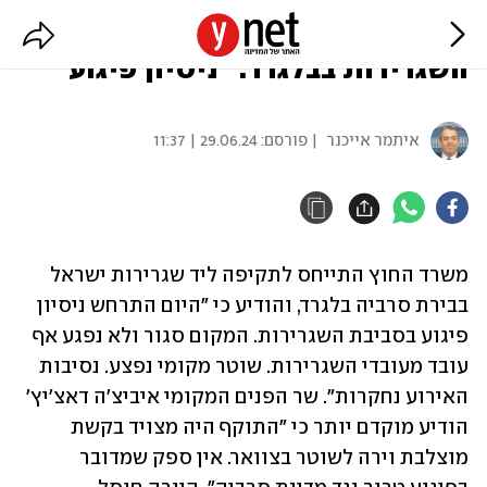
משרד החוץ על התקיפה ליד
השגרירות בבלגרד: "ניסיון פיגוע"
איתמר אייכנר
| פורסם:
29.06.24 | 11:37
משרד החוץ התייחס לתקיפה ליד שגרירות ישראל 
בבירת סרביה בלגרד, והודיע כי "היום התרחש ניסיון 
פיגוע בסביבת השגרירות. המקום סגור ולא נפגע אף 
עובד מעובדי השגרירות. שוטר מקומי נפצע. נסיבות 
האירוע נחקרות". שר הפנים המקומי איביצ'ה דאצ'יץ' 
הודיע מוקדם יותר כי "התוקף היה מצויד בקשת 
מוצלבת וירה לשוטר בצוואר. אין ספק שמדובר 