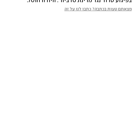
בפיגוע טרור נגד מדינת סרביה". היורה חוסל.
מצאתם טעות בכתבה? כתבו לנו על זה