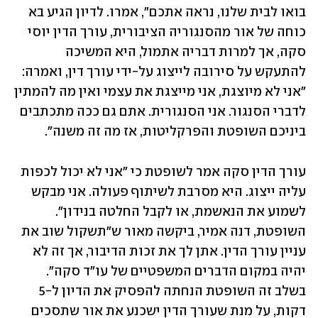
בואו לבית שלנו, נראה אתכם", אמרו. לדיון הגיע בא 
כוחה של אור מהסנגוריה הציבורית, עורך הדין יוסי 
סקה, אך למרות דבריה אתמול, היא המשיכה 
להתעקש על סירובה לייצוג על-ידי עורך דין, ואמרה: 
״אני לא מיוצגת, אני מייצגת את עצמי ואין מה להמתין 
לדברי הסנגור. אני הסנגורית. אתם גם ככה מתכתבים 
ביניכם השופטת והפרקליטות, אז מה זה משנה״.
עורך הדין סקה אמר לשופטת כי ״אני לא יכול לכפות 
עליה ייצוג. היא מסרבת לשיתוף פעולה. אני מבקש 
לשמוע את הנאשמת, או לקבל החלטה בנידון״. 
השופטת, דנה אמיר, ביקשה מאור ש"תשקול שוב את 
עניין עורך הדין. אתן לך את זכות הדיבור, אך זה לא 
יהיה במקום הדברים המשפטיים של עו"ד סקה״. 
בשלב זה השופטת הנחתה להפסיק את הדיון ל-5 
דקות, על מנת שעורך הדין ישכנע את אור שתסכים 