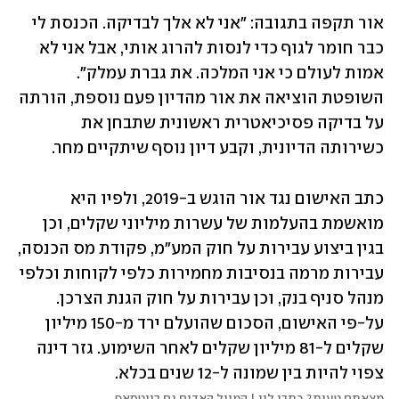
אור תקפה בתגובה: "אני לא אלך לבדיקה. הכנסת לי 
כבר חומר לגוף כדי לנסות להרוג אותי, אבל אני לא 
אמות לעולם כי אני המלכה. את גברת עמלק״. 
השופטת הוציאה את אור מהדיון פעם נוספת, הורתה 
על בדיקה פסיכיאטרית ראשונית שתבחן את 
כשירותה הדיונית, וקבע דיון נוסף שיתקיים מחר.
כתב האישום נגד אור הוגש ב-2019, ולפיו היא 
מואשמת בהעלמות של עשרות מיליוני שקלים, וכן 
בגין ביצוע עבירות על חוק המע"מ, פקודת מס הכנסה, 
עבירות מרמה בנסיבות מחמירות כלפי לקוחות וכלפי 
מנהל סניף בנק, וכן עבירות על חוק הגנת הצרכן. 
על-פי האישום, הסכום שהועלם ירד מ-150 מיליון 
שקלים ל-81 מיליון שקלים לאחר השימוע. גזר דינה 
צפוי להיות בין שמונה ל-12 שנים בכלא.
מצאתם טעות? כתבו לנו | המייל האדום גם בווטסאפ