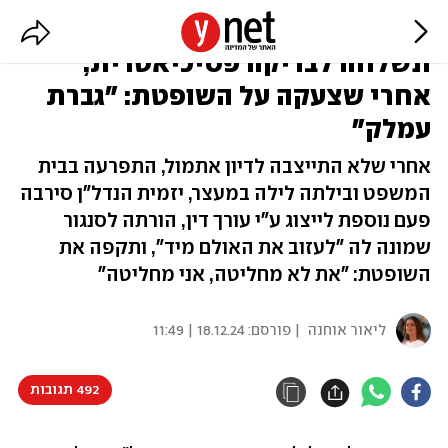
ענבל אור התפרעה בביהמ"ש
ונשלחה לבדיקה פסיכיאטרית,
אחרי שצעקה על השופטת: "גברת
עמלק"
אחרי שלא התייצבה לדיון אתמול, התפרעה בבית
המשפט ובילתה לילה במעצר, יזמית הנדל"ן סירבה
פעם נוספת לייצוג ע"י עורך דין, הורתה לסנגור
שמונה לה "לעזוב את האולם מיד", ותקפה את
השופטת: "את לא מחליטה, אני מחליטה"
ליאור אוחנה
| פורסם:
18.12.24 | 11:49
492 תגובות