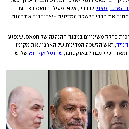
ביטחוניים שמוחזקים בבתי הכלא בישראל. מקור בחמאס הוסיף אז כי המנהיג הנבחר יכהן "כשנה 
 הארגון מצוי
. לדבריו, אלפי פעילי חמאס הצביעו 
בבחירות למועצת שורא חדשה, שבתורה ממנה את חברי הלשכה המדינית - שבוחרים את זהות 
הבחירות שנדחו בעבר בשל המלחמה, נערכות כחלק משינויים במבנה ההנהגה של חמאס, שנפגע 
נייה
, ראש הלשכה המדינית של הארגון. את מקומו 
י טבח 7 באוקטובר, 
שחוסל אף הוא
 שלושה 