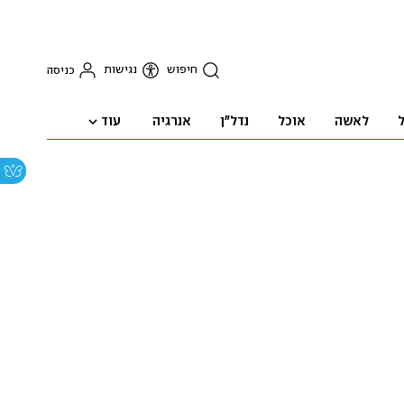
חיפוש
נגישות
כניסה
עוד
ל
לאשה
אוכל
נדל"ן
אנרגיה