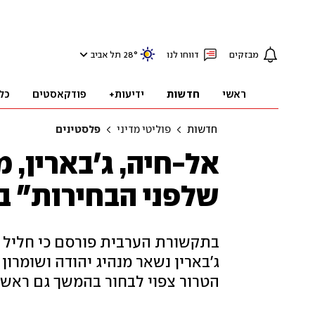
מבזקים
דווחו לנו
°
28
תל אביב
ראשי
חדשות
ידיעות+
פודקאסטים
כל
חדשות
פוליטי מדיני
פלסטינים
אל-חיה, ג'בארין, 
שלפני הבחירות" 
בתקשורת הערבית פורסם כי חליל א
ג'בארין נשאר מנהיג יהודה ושומרון
הטרור צפוי לבחור בהמשך גם ראש