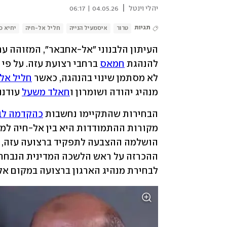
|
יהלי וינטל
04.05.26 | 06:17
תגיות
טרור
איסמעיל הנייה
חליל אל-חיה
יחיא ס
להנהגת 
חמאס
לא מסתמן שינוי בהנהגה, כאשר 
חליל אל
מנהיג יהודה ושומרון ו
חאלד משעל
 עודנו
הבחירות שהתקיימו נחשבות 
כהקדמה לב
לבחירת מנהיג הארגון ברצועה במקום א