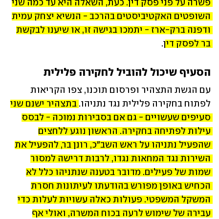
פשרה על פני פסק דין. כעת, השאלה היא עד כמה שני 
השופטים האקטיביסטים בהרכב - הנשיא יצחק עמית 
ודפנה ברק-ארז - יתמכו בגישה זו, או שיענו לבקשת 
בר לפסק דין
. 
הסעיף שיכול להוביל לחקירה פלילית
עם הגשת התצהיר ופרסום תוכנו, צפו הקריאות 
לפתוח בחקירה פלילית נגד נתניהו. 
בתצהיר ישנם שני 
סעיפים שעשויים - גם אם בסבירות נמוכה - לבסס 
עילות לפתיחה בחקירה. הראשון נוגע ללחצים 
שהפעיל נתניהו על ראש השב"כ, רונן בר, להפעיל את 
השירות נגד המחאות נגדו, לרבות דרישה למסור 
שמות של פעילים. מדובר בטענה שנתניהו כלל לא 
הכחיש באופן מפורש בהודעתו לעיתונות חסרת 
המשקל המשפטי. פעולות כאלה עשויות לעלות כדי 
עבירה של שימוש לרעה בכוח המשרה, ואולי אף 