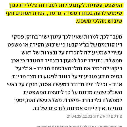
המשפט, עשויות לקום עילות לעבירות פליליות כגון 
שימוש לרעה בכוח המשרה, מרמה, הפרת אמונים ואף 
שיבוש מהלכי משפט.
מעבר לכך, למרות שאין לכך עיגון ישיר בחוק, פסקי 
דין קודמים של בג"ץ קבעו כי שיבוש חקירה או משפט 
עשוי לשמש עילה להכרזה על נבצרות של ראש 
ממשלה. נתניהו יוכל לטעון בתצהיר התגובה כי אכן 
ביקש להחמיר את נהלי האבטחה סביבו - אולי על 
בסיס מידע מודיעיני על כוונה לפגוע בו מצד מדינת 
אויב - וכי לו היה מדובר במעשה אסור, חזקה על ראש 
השב"כ שהיה מדווח על כך ליועצת המשפטית 
לממשלה גלי בהרב-מיארה. משלא עשה זאת, יטען 
נתניהו, אין לייחס אמינות לגרסתו של בר.
פורסם לראשונה: 22:02, 21.04.25