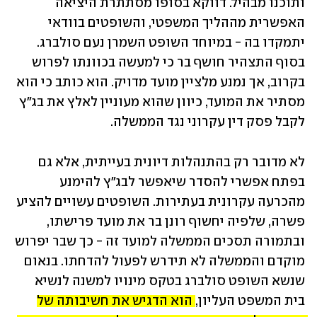
ותוכנו מבהיל. דווקא בסופו מסתתרת היציאה 
האפשרית מההליך המשפטי, והשופטים בוודאי 
יתמקדו בה - במיוחד השופט השמרן נעם סולברג. 
בסוף התצהיר חושף בר כי למעשה בכוונתו לפרוש 
בקרוב, אך נמנע מלציין מועד מדויק. הוא כותב כי הוא 
מסתיר את המועד, כיוון שהוא מעוניין לאלץ את בג"ץ 
לקבל פסק דין עקרוני נגד הממשלה. 
לא מדובר רק בהתנהלות דיונית בעייתית, אלא גם 
בפתח אפשרי להסדר שיאפשר לבג"ץ להימנע 
מהכרעה עקרונית בעתירות. השופטים עשויים להציע 
פשרה, שלפיה יחשוף רונן בר את מועד פרישתו, 
ובתמורה תסכים הממשלה למועד זה - כך שבר יפרוש 
מוקדם והממשלה לא תידרש לפעול להדחתו. בנאום 
שנשא השופט סולברג בטקס מינויו למשנה לנשיא 
בית המשפט העליון, 
הוא הדגיש את חשיבותה של 