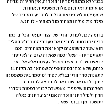
בבג"ץ לא מתנהלים דיוני הוכחות, אין חקירות נגדיות 
או אימות ראיות ופעולות משפטיות אחרות 
שמעניקות לשופט את הכלים להכריע במקרים של 
מילה מול מילה ותצהיר מול תצהיר - לו יוגש. 
בדומה לכך, לעורכי הדין של הצדדים אין הכלים, כמו 
בדיוני הוכחות, להוכיח את טענותיהם. בבג"ץ ההליך 
הוא שטחי: השופטים יקראו את התצהירים, ואם 
יתקיים דיון - ישאלו כמה שאלות שגם הן לא יופנו 
לראש השב"כ וראש הממשלה עצמם אלא אל באי 
כוחם, שלא נכחו בסיטואציות שמתאר בר. תקנה 14 
לתקנות סדר הדין בבג"ץ, לפיה "מוסמך בית משפט זה 
ליתן כל הוראה שתיראה לו נחוצה להבהרת 
הפלוגתות שלפניו", מאפשרת לבג"ץ לסטות מסדרי 
הדין ולנהל דיוני הוכחות אם ירצה. דיונים כאלה 
יימשכו זמן רב, זמן שאין.