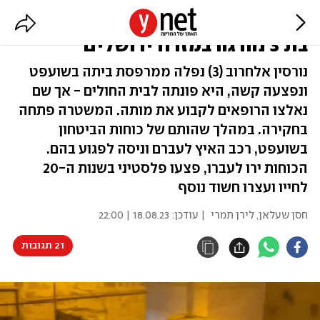
"שיחקה במרפסת ונפלה אל מותה":
בת 3 נהרגה במזרח ירושלים
נורסין אלחרוב (3) נפלה ממרפסת ביתה בשועפט
ונפצעה קשה, היא פונתה לבית החולים - אך שם
נאלצו הרופאים לקבוע את מותה. המשטרה פתחה
בחקירה. במהלך שהותם של כוחות הביטחון
בשועפט, רכב האיץ לעברם וניסה לפגוע בהם.
הכוחות ירו לעברו, פצעו פלסטיני בשנות ה-20
לחייו ועצרו חשוד נוסף
חסן שעלאן
,
לירן תמרי
| עודכן:
18.08.23 | 22:00
21 תגובות