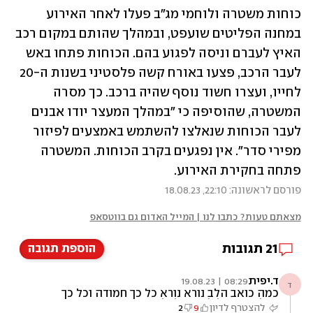
כוחות משטרה ולוחמי מג"ב פעלו לאחר האירוע 
במחנה הפליטים שועפט, ובמהלך שהותם במקום רכב 
האיץ לעברם וניסה לפגוע בהם. הכוחות פתחו באש 
לעבר הרכב, פצעו באורח קשה פלסטיני בשנות ה-20 
לחייו, ועצרו חשוד נוסף שהיה ברכב. כך מסרה 
המשטרה, שהוסיפה כי "במהלך המעצר יודו אבנים 
לעבר הכוחות שנאלצו להשתמש באמצעים לפיזור 
מפירי סדר". אין נפגעים בקרב הכוחות. המשטרה 
פתחה בחקירת האירוע.
פורסם לראשונה: 22:10, 18.08.23
מצאתם טעות? כתבו לנו | המייל האדום גם בווטסאפ
21
תגובות
הוספת תגובה
ד.יפית
08:29 | 19.08.23
ד
כמה כואב הלב נורא נורא כל כך חמודה וכל כך
חבל.. זה יכול לקרות לכל אחד ומסכנים ההורים
להצטרף לדיון
9
2