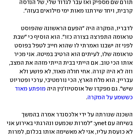
תורם שם מספיק ואז עבר לגדוד שלי, של הנדסה 
קרבית, ויחד שירתנו מאות ימי מילואים בעזה".
לדבריו, המקרה היה "הפעם הראשונה שהפוסט 
טראומה התפרצה בצורה כזו". הוא הוסיף כי "שבת 
לפני זה ישבנו ואמרתי לו שהוא חייב לטפל בפוסט 
טראומה שלו, לעיתים הוא הרטיב במיטה. אני מכיר 
אותו הכי טוב. אם הייתי בבית הייתי מזהה את המצב, 
וזה לא היה קורה. אחי חולה מאוד, לא פושע ולא 
עבריין. הוא מלח הארץ, הכי נורמטיבי, ערכי ופטריוט 
שיש". גם מפקדו של אוסטיוז'נין היה 
מופתע מאוד 
כששמע על המקרה
.
השכנה שנורתה על ידי אלכסנדר אמרה בהמשך 
בשיחה עם ynet: "למרות שכמעט ונהרגתי באירוע אני 
לא כועסת עליו, אני לא מאשימה אותו בכלום, למרות 