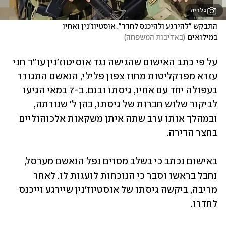
גלריה
התבקש "להירגע ולהיכנס לחדר". אוסטיוז'נין ואחיו 
במילואים
(
באדיבות המשפחה
)
על פי כתב האישום שהגישה נגד אוסיטוז'נין עו"ד חני 
עזרא מפרקליטות מחוז צפון פלילי, הנאשם התגורר 
בעפולה יחד עם אחיו, גיסתו ובנם. ב-7 במאי הגיעו 
לביקור שלוש חברות של גיסתו, בהן ל' שנורתה, 
ובמהלך אותו ערב שתה איתן משקאות אלכוהוליים 
בחצר הדירה. 
באישום נכתב כי בשלב מסוים נפל הנאשם מערסל, 
נחבל בראשו וסבר כי הנוכחות לועגות לו. לאחר 
מריבה, ביקשה גיסתו של אוסטיוז'נין שיירגע וייכנס 
לחדרו.