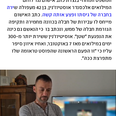
המשפט המחוזי בנצרת כתב אישום נגד לוחם 
המילואים אלכסנדר אוסטיוז'נין, בן 42 מעפולה ש
ירה 
בחברה של גיסתו ופצע אותה קשה
. כתב האישום 
מייחס לו עבירות של חבלה בכוונה מחמירה ותקיפה 
הגורמת חבלה של ממש, ונכתב בו  כי הנאשם גם כינה 
את הנפגעת "שטן". אוסיטיוז'נין ששירת יותר מ-300 
ימים במילואים מאז 7 באוקטובר, ואחיו איוון סיפר 
עליו כי "זו הפעם הראשונה שהפוסט טראומה שלו 
מתפרצת ככה". 