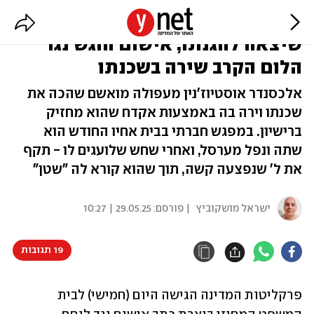
רכן מעליה וקרא לה "שטן": למרות
שיצאה להגנתו, אישום הוגש נגד
הלום הקרב שירה בשכנתו
אלכסנדר אוסטיוז'נין מעפולה מואשם שהכה את
שכנתו וירה בה באמצעות אקדח שהוא מחזיק
ברישיון. במפגש חברתי בבית אחיו החודש הוא
שתה ונפל מערסל, ואחרי שחש שלועגים לו - תקף
את ל' שנפצעה קשה, תוך שהוא קורא לה "שטן"
ישראל מושקוביץ
| פורסם:
29.05.25 | 10:27
19 תגובות
פרקליטות המדינה הגישה היום (חמישי) לבית 