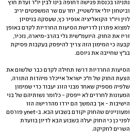
נתניהו בכנסת פגישה דחופה בינו לבין יו"ר ועדת חוץ 
וביטחון יולי אדלשטיין, יחד עם שר המשפטים יריב 
לוין ויו"ר הקואליציה אופיר כץ, שעסקה בניסיון 
למצוא פתרון לדרישת הסיעות החרדיות לקדם באופן 
זריז את החוק. היועמ"שית גלי בהרב-מיארה, נזכיר, 
קבעה כי המימון הזה צריך להיפסק בעקבות פסיקת 
בג"ץ שחייבה את גיוסם. 
הסיעות החרדיות דרשו תחילה לקדם כבר שלשום את 
הצעת החוק של ח"כ ישראל אייכלר מיהדות התורה, 
שלפיה מספיק שאחד מבני הזוג יעבוד כדי שמימון 
המעונות לחרדים לא ייפסק - כלומר נשותיהם של בני 
הישיבות - אך בהמשך הם ירדו מהדרישה הזו 
ומעוניינים שהחוק יקודם בשבוע הבא. ב-ynet פורסם 
לפני כן כי החוק יעלה בשבוע הבא לדיון בוועדת 
השרים לחקיקה.