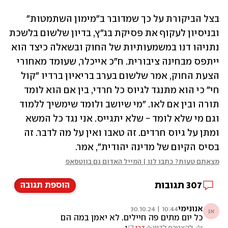
בצל הביקורת על כך שמדובר ב"מימון השתמטות" 
ובניסיון לעקוף את פסיקת בג"ץ, בדיון שלשום בלשכת 
נתניהו דנו במשמעותיות של החוק ובשאלה כיצד הוא 
ייתפס מבחינה ציבורית. ח"כ אייכלר, שעומד מאחורי 
הצעת החוק, אמר שלשום בערב בריאיון ברדיו "קול 
חי" כי הוא מתנגד לגיוס כל חרדי, בין אם הוא לומד 
תורה ובין אם לאו. "מי שיושב ולומד שימשיך ללמוד 
וגם מי שלא לומד - שלא יתגייס. אני נגד כל המשא 
ומתן על גיוס חרדים. זה טאבו ואין על מה לדבר. זה 
בסיס הקיום של מדינה יהודית", אמר.
מצאתם טעות? כתבו לנו | המייל האדום גם בווטסאפ
307
תגובות
הוספת תגובה
אנונימי
10:44 | 30.10.24
אנ
כל יום מתים פה חיילים. לא יאמן במה הם
מתעסקים. נגמרה הבושה