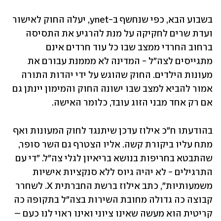
בשבוע הבא, כפי שנחשף ב-ynet, יעלה החוק לאישור 
ועדת שרים לחקיקה על מנת להרגיע את התסיסה 
ברחוב החרדי ממצב שבו כל עוד חרדים אינם 
מתגייסים לצה"ל - המדינה לא מממנת עבורם את 
מעונות הילדים. החוק שהוגש על ידי יהדות התורה 
אמור להביא למצב שבו ישונה החוק והמימון יינתן גם 
אם רק אחד מבני הזוג עובד, כלומר האישה. 
בהודעתו ח"כ אילוז עדכן שיתנגד לחוק המעונות ואף 
מתח עליו ביקורת קשה. אליו הצטרף גם השר סופר, 
שהתבטא בחריפות בנושא בריאיון לגלי צה"ל. "די עם 
התרגילים - לא יהיה גיוס ללא סנקציות אישיות 
משמעותיות", כתב אילוז ברשת החברתית X. לשחרר 
קבוצה כה גדולה מחובת השירות בצה"ל בתקופה כה 
קריטית הוא מעשה שאינו ציוני ואינו ראוי לנו כעם – 