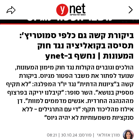
ביקורת קשה גם כלפי סמוטריץ':
תסיסה בקואליציה נגד חוק
המעונות | נחשף ב-ynet
הולכים וגוברים הקולות נגד חוק מימון המעונות,
שנועד לפתור את משבר הפטור מגיוס. ביקורת
קשה ב"ציונות הדתית" נגד יו"ר המפלגה: "לא תקיף
מספיק בנושא". השר סופר: "קיבלנו יריקה בפרצוף
מההנהגה החרדית. אנשים מדממים למוות". דן
אילוז מהליכוד תקף: "די עם התרגילים - ללא
סנקציות משמעותיות לא יהיה גיוס"
מורן אזולאי
| פורסם:
30.10.24 | 08:21