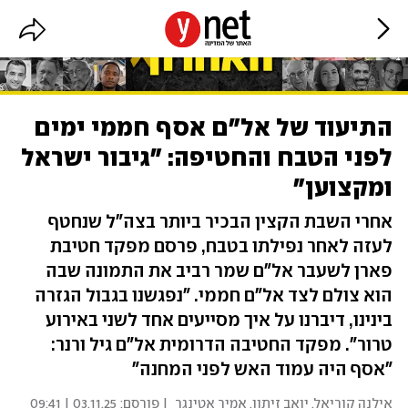
התיעוד של אל"ם אסף חממי ימים
לפני הטבח והחטיפה: "גיבור ישראל
ומקצוען"
אחרי השבת הקצין הבכיר ביותר בצה"ל שנחטף
לעזה לאחר נפילתו בטבח, פרסם מפקד חטיבת
פארן לשעבר אל"ם שמר רביב את התמונה שבה
הוא צולם לצד אל"ם חממי. "נפגשנו בגבול הגזרה
בינינו, דיברנו על איך מסייעים אחד לשני באירוע
טרור". מפקד החטיבה הדרומית אל"ם גיל ורנר:
"אסף היה עמוד האש לפני המחנה"
אילנה קוריאל
,
יואב זיתון
,
אמיר אטינגר
| פורסם:
03.11.25 | 09:41