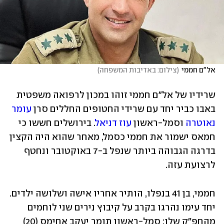
אל"ם חממי
(
צילום: באדיבות המשפחה
)
שרידיו של אל"ם חממי זוהו במכון לרפואה משפטית 
באבו כביר יחד עם שרידי החטופים החללים סרן 
עומר 
נאוטרה
 וסמל-ראשון 
עוז דניאל
. בירושלים חששו כי 
חמאס ישמור את חממי כסמל, מאחר שהוא היה הקצין 
בדרגה הגבוהה ביותר שנפל ב-7 באוקטובר ונחטף 
לרצועת עזה. 
חממי, בן 41 בנפלו, הותיר אחריו אישה ושלושה ילדים. 
יחד עימו נהרגו בקרב על קיבוץ נירים שני לוחמים 
מהחפ"ק שלו: סמל-ראשון תומר יעקב אחימס (20) 