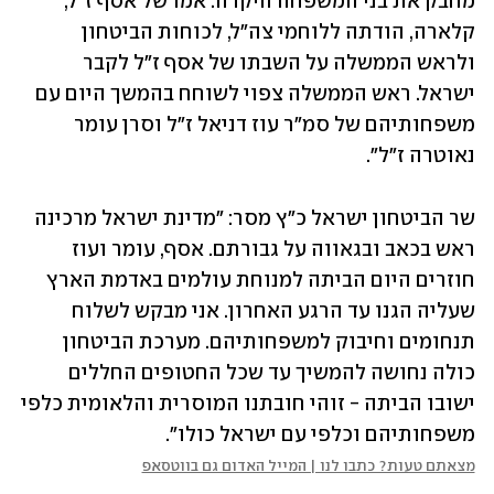
מחבק את בני המשפחה היקרה. אמו של אסף ז"ל, 
קלארה, הודתה ללוחמי צה"ל, לכוחות הביטחון 
ולראש הממשלה על השבתו של אסף ז"ל לקבר 
ישראל. ראש הממשלה צפוי לשוחח בהמשך היום עם 
משפחותיהם של סמ"ר עוז דניאל ז"ל וסרן עומר 
נאוטרה ז"ל".
שר הביטחון ישראל כ"ץ מסר: "מדינת ישראל מרכינה 
ראש בכאב ובגאווה על גבורתם. אסף, עומר ועוז 
חוזרים היום הביתה למנוחת עולמים באדמת הארץ 
שעליה הגנו עד הרגע האחרון. אני מבקש לשלוח 
תנחומים וחיבוק למשפחותיהם. מערכת הביטחון 
כולה נחושה להמשיך עד שכל החטופים החללים 
ישובו הביתה - זוהי חובתנו המוסרית והלאומית כלפי 
משפחותיהם וכלפי עם ישראל כולו".
מצאתם טעות? כתבו לנו | המייל האדום גם בווטסאפ