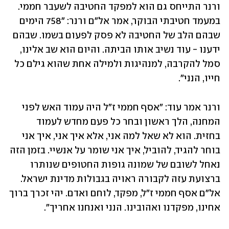
ורנר התייחס גם הוא למפקד החטיבה לשעבר חממי. 
במעמד חטיבתי הבוקר, אמר אל"ם ורנר: "758 הימים 
שבהם הלב של החטיבה לא פסק לפעום בשמו. שבהם 
ידענו - עוד נשיב אותו הביתה. והיום הוא שב אלינו, 
סמל להקרבה, למנהיגות ולמילה אחת שהוא גילם כל 
חייו, הנני".
ורנר אמר עוד: "אסף חממי ז"ל היה עמוד האש לפני 
המחנה, הלך ראשון ובחר כל פעם מחדש לעמוד 
בחזית. הוא לא שאל למה אני, אלא איך אני, איך אני 
בוחר להגיד, להוביל, איך אני שומר על אנשיי. בזמן הזה 
נאחל לשובם של שמונה גופות החטופים שנותרו 
ברצועת עזה לקבורה ראויה בגבולות מדינת ישראל. 
אל"ם אסף חממי ז"ל, מפקד, לוחם ואדם. יהי זכרך ברוך 
אחינו, מפקדנו ואהובינו. הנני ואנחנו אחריך".