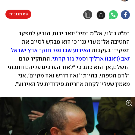
89 תגובות
רמ"ט גולני, אל"מ במיל' יואב ירום, הודיע למפקד 
החטיבה אל"מ עדי גנון כי הוא מבקש לסיים את 
תפקידו בעקבות 
האירוע שבו נפל חוקר ארץ ישראל 
זאב (ז'אבו) ארליך
 ו
סמל גור קהתי
. התחקיר טרם 
הושלם, אך הוא כתב כי "לאור הערכים עליהם חונכתי 
ולהם הטפתי, בהיותי 'נאה דורש נאה מקיים', אני 
מאמין שעליי לקחת אחריות פיקודית על האירוע".