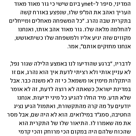
המדיני, סיפר ל-ynet ביום שישי כי גור מאוד מאוד 
העריך ואהב את המ"פ שלו, שנפצע באורח קשה 
בתקרית שבה נהרג. "כל המשפחה מאחלים ומייחלים 
להחלמה מלאה שלו. גור מאוד אהב אותו, ואנחנו 
מקווים שזה יגיע אליו ולמשפחה שלו כשיתאושש, 
אנחנו מחזקים אותם", אמר.
לדבריו, "ברגע שהודיעו לנו באמצע הלילה שגור נפל, 
לא עניין אותי ולא רציתי לדעת איך הוא נהרג, אם זו 
היתקלות מימין או משמאל. כי זה לא משנה כבר. אבל 
במדינת ישראל, כשאתה לא רוצה לדעת, זה לא אומר 
שלא תדע. מיד החלו להגיע כל מיני ידיעות. אנחנו 
יודעים על מה קרה מהתקשורת, ואתמול הגיע נציג 
החטיבה, סמג"ד במילואים. הוא לא היה שם, אבל מסר 
את מה שאמרו לו. התיאור שלו של התקרית הוא 
שהכוח שלהם היה במקום הכי מרוחק והכי קדמי 