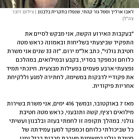
ז'אבו ארליך וסמל גור קהתי, שנפלו בתקרית בלבנון
(
 צילום: דובר 
צה"ל
)
"בעקבות האירוע הקשה, אני מבקש לסיים את 
התפקיד שביצעתי בשליחות ובאמונה כראש מטה 
חטיבת גולני", כתב אל"מ ירום. "זה 33 שנים אני משרת 
כלוחם וכמפקד בסדיר, בקבע ובמילואים, במהלכם 
נפצעתי ארבע פעמים בפעילות מבצעית. חינכתי תמיד 
את פקודיי לדבקות במשימה, לחתירה למגע וללקיחת 
אחריות פיקודית.
מאז 7 באוקטובר, ובמשך 416 ימים, אני משרת בשירות 
מילואים רציף, קשה ותובעני, כראש מטה חטיבת 
גולני. במהלך תקופה זו לחמתי בעזה ובלבנון ועשיתי 
כל שביכולתי כלוחם וכמפקד למען עמידתה של 
חטיבת גולני במשימות מערכת חרבות ברזל ומגן 