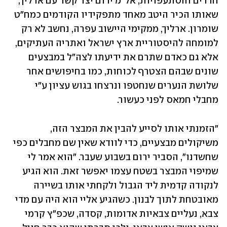
חדרים והסתעפויות, אל"מ ירום יצר קשר עם ארליך, 
שאותו הכיר היטב מאחד מתפקידיו הקודמים כמח"ט 
שומרון. ארליך, ממקימי היישוב עפרה, נחשב לא רק 
למומחה להיסטוריית ארץ ישראל ואתריה העתיקים, 
אלא גם כאדם שתרם את ידיעתו לצה"ל במבצעים 
שונים שבהם הצטרף לכוחות, כמו בחיפושים אחר 
שלושת הנערים שנחטפו ונרצחו בגוש עציון ע"י 
מחבלי חמאס לפני כעשור. 
"הזמנתי אותו לסייע להבין את המבצר הזה, 
משיקולים מבצעיים, כדי לוודא שאין שם מחבלים כפי 
שחשדנו", הסביר ירום בשבוע שעבר. "הוא אמר לי 
שמיפוי המבצר בשטח עצמו יאפשר זאת. הוא הגיע 
לנקודה קדמית ליד הגבול ולקחתי אותו בשיירה 
מאובטחת לתוך לבנון. כשהגיע אליי הוא היה עם מדי 
צבא, נעליים צבאיות אדומות, קסדה, שכפ"ץ קרמי 