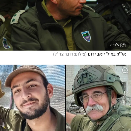
גלריה
אל"מ במיל' יואב ירום
(
צילום: דובר צה"ל
)