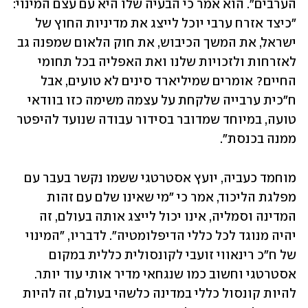
הערבים". הוא אמר כי הבעיה שלו היא עם עצם המינוי: 
"כיצד אזרח ערבי יוכל לייצג את מדיניות החוץ של 
ישראל, את המשך הכיבוש, את חוק הלאום שמפנה גב 
לאזרחות ולזכויות שלנו ואת האפליה בכל תחומי 
החיים? אומרים שמיליארד סינים לא טועים, אבל 
ח"כית ערבייה שלקחת על עצמה משימה כזו בוודאי 
טועה, במיוחד שמדובר בסידור עבודה שנועד להיפטר 
ממנה בכנסת".
מוחמד כעביה, יועץ אסטרטגי ששמו נקשר בעבר עם 
מפלגת הליכוד, אמר כי "מי שאינו שלם עם זהות 
המדינה וסמליה, אינו יכול לייצג אותה בעולם, זה 
יהיה מנוגד לכל כללי הדיפלומטיה". לדבריו, "המינוי 
של ח"כ רינאווי זועבי לקונסולית כללית במקום 
אסטרטגי וחשוב כמו שנגחאי מדיר אותי עוד יותר. 
להיות קונסול כללי במדינה כלשהי בעולם, זה להיות 