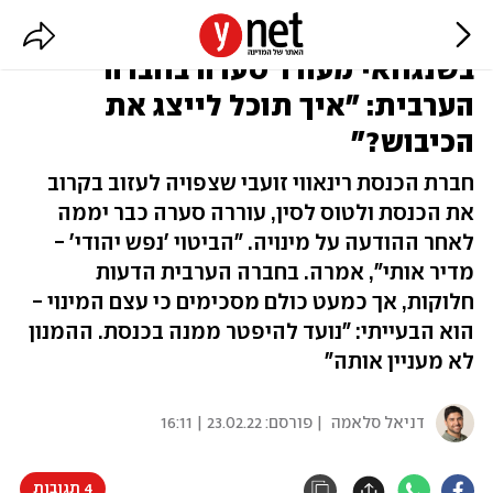
מינוי הח"כית ממרצ לקונסולית
בשנגחאי מעורר סערה בחברה
הערבית: "איך תוכל לייצג את
הכיבוש?"
חברת הכנסת רינאווי זועבי שצפויה לעזוב בקרוב
את הכנסת ולטוס לסין, עוררה סערה כבר יממה
לאחר ההודעה על מינויה. "הביטוי 'נפש יהודי' -
מדיר אותי", אמרה. בחברה הערבית הדעות
חלוקות, אך כמעט כולם מסכימים כי עצם המינוי -
הוא הבעייתי: "נועד להיפטר ממנה בכנסת. ההמנון
לא מעניין אותה"
דניאל סלאמה
| פורסם:
23.02.22 | 16:11
4 תגובות