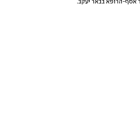
ר אסף-הרופא בבאר יעקב.