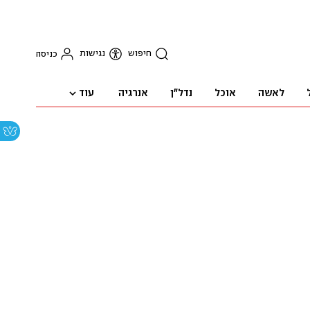
חיפוש
נגישות
כניסה
עוד
לאשה
אוכל
נדל"ן
אנרגיה