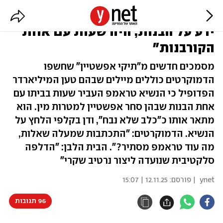
אפשטיין כתב לפני מותו: "טראמפ
ידע על הבנות, היה שעות עם אחת
הקורבנות"
מסמכים חדשים מ"תיקי אפשטיין" שחשפו
הדמוקרטים כוללים מיילים שבהם טען המיליארדר
הפדופיל כי הנשיא טראמפ העביר שעות בביתו עם
אחת הבנות שבהן סחר אפשטיין למטרות מין. הוא
מתאר אותו כ"כלב שלא נבח", ודן בקלפי הלחץ על
הנשיא. הדמוקרטים: "התכתבות שמעלה שאלות,
מה עוד טראמפ מסתיר?". הבית הלבן: "הדלפה
סלקטיבית שנועדה ליצור נרטיב שקרי"
ynet
| פורסם:
12.11.25 | 15:07
96 תגובות