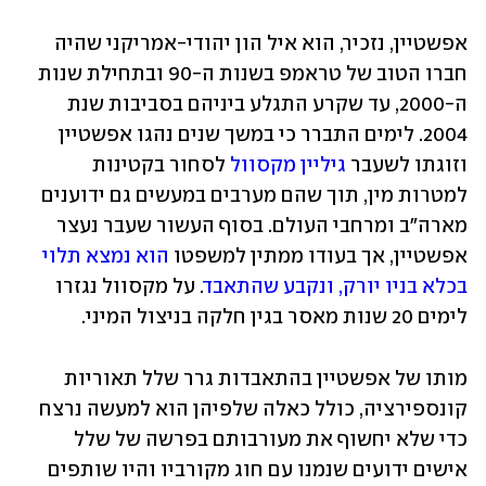
אפשטיין, נזכיר, הוא איל הון יהודי-אמריקני שהיה 
חברו הטוב של טראמפ בשנות ה-90 ובתחילת שנות 
ה-2000, עד שקרע התגלע ביניהם בסביבות שנת 
2004. לימים התברר כי במשך שנים נהגו אפשטיין 
וזוגתו לשעבר 
גיליין מקסוול
 לסחור בקטינות 
למטרות מין, תוך שהם מערבים במעשים גם ידוענים 
מארה"ב ומרחבי העולם. בסוף העשור שעבר נעצר 
אפשטיין, אך בעודו ממתין למשפטו 
הוא נמצא תלוי 
בכלא בניו יורק, ונקבע שהתאבד
. על מקסוול נגזרו 
לימים 20 שנות מאסר בגין חלקה בניצול המיני.
מותו של אפשטיין בהתאבדות גרר שלל תאוריות 
קונספירציה, כולל כאלה שלפיהן הוא למעשה נרצח 
כדי שלא יחשוף את מעורבותם בפרשה של שלל 
אישים ידועים שנמנו עם חוג מקורביו והיו שותפים 