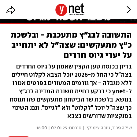
התשובה לבג"ץ מתעכבת - ובלשכת
כ"ץ מתעקשים: שצה"ל לא יתחייב
על יעדי גיוס חרדים
בדיון בכנסת טען הקצין שאמון על גיוס החרדים
בצה"ל כי החל מ-2026 יוכל הצבא לקלוט חיילים
ללא מגבלה - אך גורמים המעורים בפרטים אמרו
ל-ynet כי ברקע דחיית תשובת המדינה לבג"ץ
בנושא, בלשכת שר הביטחון מתעקשים שזו תנוסח
כך שצה"ל יוכל "לקלוט" ולא "לגייס". וגם: השינוי
בסנקציות שדורשים בצבא
שילֹה פריד
,
טובה צימוקי
| פורסם:
07.01.25 | 18:00