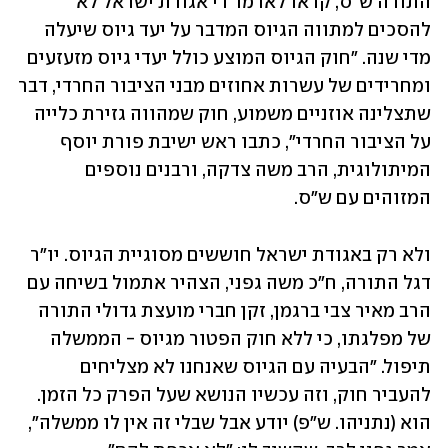
התורה ש"ס, קראו לאדמו"רי אגודת ישראל לא 
להסכים למתווה הגיוס המדבר על יעד גיוס שיעלה 
מדי שנה. "חוק הגיוס המוצע כולל יעדי גיוס מזעזעים 
ומחרידים של עשרות אחוזים מבני הציבור החרדי, דבר 
שתצלינה אוזניים משמוע, חוק שמהווה גזירת כלייה 
על הציבור החרדי", כתבו ראש ישיבת פורת יוסף 
המיתולוגית, הרב משה צדקה, ורבנים נוספים 
המזוהים עם ש"ס.
ולא רק באגודת ישראל חוששים מסוגיית הגיוס. יו"ר 
דגל התורה, ח"כ משה גפני, הצהיר אתמול בשיחה עם 
הרב מאיר צבי ברגמן, זקן חברי מועצת גדולי התורה 
של מפלגתו, כי ללא חוק הפטור מגיוס - הממשלה 
תיפול. "הבעיה עם הגיוס שאנחנו לא מצליחים 
להעביר חוק, וזה עכשיו הנושא שעל הפרק כל הזמן. 
הוא (נתניהו. ש"פ) יודע אבל שבלי זה אין לו ממשלה", 