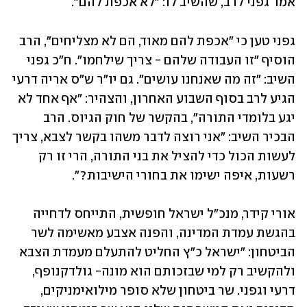
אמר גפני לרב, שהשיב לו: "לא אכפת להם".
גפני טען כי "אכפת להם מאוד, הם לא מצליחים", הרב 
הוסיף "זו העבודה שלהם - צריך שילחמו". ח"כ גפני 
השיב: "זה מה שאנחנו עושים". גם יו"ר ש"ס אריה דרעי 
הגיע לרב בסוף השבוע האחרון, והצהיר: "אף אחד לא 
יגע בלומדי התורה", בהקשר של חוק הגיוס. הרב 
הבכיר השיב: "אני רוצה לדבר משהו בקשר לצבא, צריך 
לעשות הכול כדי להציל את בני התורה, הרי זו רק 
רשעות, איפה ישימו את בחורי הישיבות?".
אורי קידר, מנכ"ל ישראל חופשית, התייחס לדחייה 
בהגשת עמדת המדינה, והפנה אצבע מאשימה לשר 
הביטחון: "ישראל כ"ץ החליט להתעלם מעמדת הצבא 
ולהקשיב רק למי שבזכותם הוא מונה- גולדקנופף, 
דרעי וגפני. שר ביטחון שלא סופר מילואימניקים, 