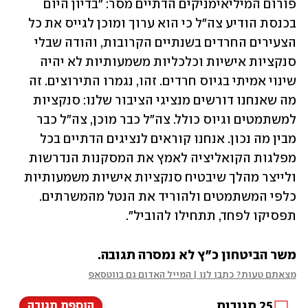
פורום המיליאימניקים הדתיים מסר: "בדיון היום 
בכנסת הודיע צה"ל כי הוא ערוך ומוכן לגייס את כל 
הצעירים החרדים בשנתיים הקרובות, והודה שבלי 
סנקציות אישיות וכלכליות משמעותיות לא יהיה 
שינוי אמיתי בגיוס חרדים. זהו, נגמרו התירוצים. זה 
מה שאנחנו דורשים מנציגי הציבור שלנו: סנקציות 
למשתמטים וגיוס כולל. צה"ל כבר מוכן, צה"ל כבר 
מבין מה נכון. אנחנו קוראים לנציגים הדתיים בכל 
מפלגות הקואליציה לאמץ את המסקנות הנדרשות 
ולייצר מהלך שיבטיח סנקציות אישיות משמעותיות 
כלפי המשתמטים ולהוריד את הנטל מהמשרתים. 
תפסיקו לפחד, תתחילו להוביל".
משר הביטחון כ"ץ לא נמסרה תגובה.
מצאתם טעות? כתבו לנו | המייל האדום גם בווטסאפ
25
תגובות
הוספת תגובה