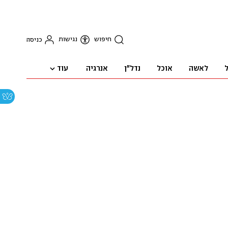
חיפוש
נגישות
כניסה
עוד
ל
לאשה
אוכל
נדל"ן
אנרגיה