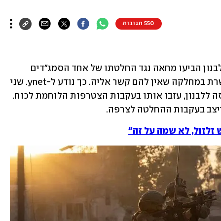
550 תגובות
מילואימניקים בחטיבה 679 שמשרתים בלבנון הביעו מחאה נגד החלטתו של אחד הסמג"דים 
לצרף חיילת במילואים לגדוד - גם אם תשרת במחלקה שאין להם קשר אליה. כך נודע ל-ynet. שני 
לוחמים, שהגיעו לאימון הכוח לפני הכניסה ללבנון, עזבו אותו בעקבות הצטרפות הלוחמת לכוח. 
ייצב בעקבות ההחלטה לצרפה.
 זלזול, לא שמה על זה"