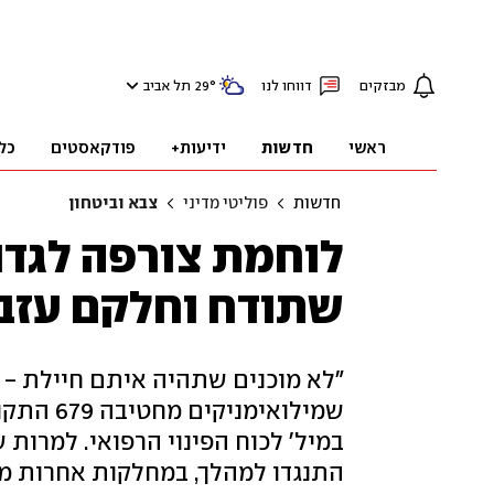
מבזקים
דווחו לנו
°
29
תל אביב
ראשי
חדשות
ידיעות+
פודקאסטים
כל
חדשות
פוליטי מדיני
צבא וביטחון
לוחמת צורפה לגדוד
שתודח וחלקם עזבו
שמילואימ
במיל' לכוח הפינוי הרפואי. למרו
התנגדו למהלך, במחלקות אחרות מ