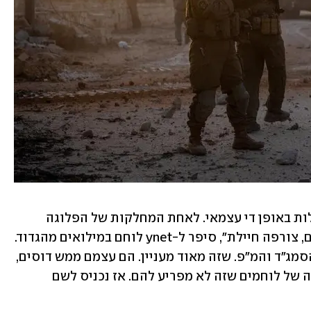
"פלוגות החי"ר של חטיבת השריון מתנהלות באופן די עצמאי. לאחת המחלקות של הפלוגה 
המסייעת, שם כולם חילונים למעט בודדים, צורפה חיילת", סיפר ל-ynet לוחם במילואים מהגדוד. 
"ההחלטה לצרף אותה התקבלה על-ידי הסמג"ד והמ"פ. שזה מאוד מעניין. הם עצמם ממש דוסים, 
מאוד דתיים. הם אמרו 'טוב, יש פה מחלקה של לוחמים שזה לא מפריע להם. אז נכניס לשם 