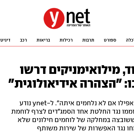
כלה
ספורט
תרבות
רכילות
בריאות
רכב
דיגיט
, מילואימניקים דרשו
: "הצהרה אידיאולוגית"
"לא מוכנים שתהיה איתם חיילת - אפילו אם לא נלחמים איתה". ל-ynet נודע
ניקים מחטיבה 679 התקוממו נגד החלטת אחד הסמג"דים לצרף לוחמת
ת ששובצה במחלקה של לוחמים חילונים שלא
חו נגד האפשרות של שירות משותף