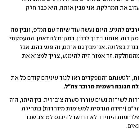
מוכנה לעשות מה שצריך, היא לא רוצה לעזוב את המחלקה. אני מבין אותה, היא כבר חלק 
"יש כאלו מכוח המרגמות שאני יודע שמסרבים להגיע. היום נעשה עוד שיחה עם המ״פ, ונבין מה 
הלאה", הוסיף הלוחם. "זה מתסכל להתעסק בזה, אנחנו בתוך לבנון. במקום להתאמן, התעסקתי 
בזה. כשהם באו, היה להם ברור שלא יהיו בנות בפלוגה. אני מבין גם אותם, זה פגע בהם. אבל 
אחרי שזה קרה, אי אפשר להדיח לוחמת מהמחלקה. זה אמור היה להימנע, צריך למצוא את 
בצה"ל מסבירים שהכל נעשה לפי הפקודות, ולטענתם "המפקדים ראו לנגד עיניהם קודם כל את 
ה תגובה רשמית מדובר צה"ל.
בשבועות האחרונים שורת תקריות הקשורות לשירות נשים עוררו סערה ציבורית. בין היתר, היה 
זה כשפעילות מבצעית שתוכננה על ידי יהל"ם (יחידה הנדסית למשימות מיוחדות) בתחילת 
החודש הקודם, בוטלה באותו יום מאחר שלוחמות היחידה לא הורשו להיכנס למוצב שבו 
אים.