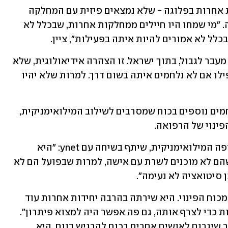
לטענת הלוחם, דווקא משרתים במחלקות אחרות בפלוגה - שלא נמצאים פיזית עם המחלקה 
שאליה צורפה החיילת - התנגדו להחלטה. "מי שמחו היו חיילים ממחלקות אחרות, שבכלל לא 
ל לא אמורים להיות איתה בפעילות", ציין. 
"החיילת אמורה להיות בתוך לבנון - והם מעבר לגבול, בתוך ישראל. זו הצהרה אידיאולוגית, שלא 
מוכנים שתהיה איתם חיילת בפלוגה - אפילו אם לא נלחמים איתה בשום דרך. למרות שלא יהיו 
ל-ynet נודע גם כי יש התקוממות של לוחמים נוספים בכוח שמסרבים לשילוב המילואימניקית, 
ינוי של הרפואה.
לוחם נוסף, המשרת במחלקה שאליה צורפה המילואימניקית, שיתף בשיחה עם ynet: "היא 
הגיעה, זה קרה - והם מבחינתם הרגישו שהם לא מוכנים לשרת עם אישה, למרות שבפועל הם לא 
ן סיטואציה לא נעימה". 
היא הסביר כי החיילת היא "לוחמת, חלק מכוח הפינוי. היא שירתה בהרבה יחידות אחרות עוד 
לפני שהגיעה אלינו. לפני כן מצאו פתרונות כדי לצרף אותה, גם פה אפשר היה למצוא פיתרון". 
לדבריו, "היא מצידה מוכנה לעשות כל דבר שיגרום לאנשים אחרים בכוח להרגיש בנוח. היא 