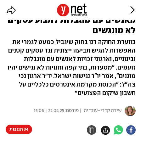
בהובלת ח"כ רוטמן: החוק שימנע
מאנשים עם מוגבלות לתבוע עסקים
לא מונגשים
בוועדת החוקה דנו בחוק שיגביל כמעט לגמרי את
האפשרות להגיש תביעה ייצוגית נגד עסקים קטנים
ובינוניים, וארגוני זכויות לאנשים עם מוגבלות
זועמים. "מסעדות, בתי קפה וחנויות לא נגישים יהיו
מוגנים", אמר יו"ר נגישות ישראל. יו״ר ארגון נכי
צה״ל: "הכנסת מקדמת אינטרסים כלכליים על
חשבון שיקום הפצועים״
שירה קדרי-עובדיה
| פורסם:
22.04.25 | 15:06
34 תגובות