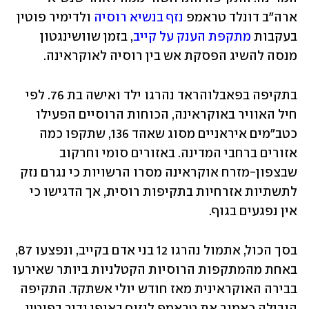
ארה"ב דונלד טראמפ 
נזף בנשיא רוסיה
 ולדימיר פוטין 
בעקבות 
מתקפת הענק על קייב
, בזמן שוושינגטון 
מנסה להשיג הפסקת אש בין רוסיה לאוקראינה.
בתקיפה בפאבלוהראד נהרגו ילד ואישה בת 76. לפי 
חיל האוויר באוקראינה, הכוחות הרוסיים הפעילו 
כטב"מים איראניים מסוג שאהד 136, שתקפו כמה 
אזורים ברחבי המדינה. באזורים סומי וחרקוב 
שבצפון-מזרח אוקראינה מסרו הרשויות כי נגרם נזק 
לתשתיות אזרחיות בתקיפות רוסית, אך הדגישו כי 
אין נפגעים בגוף.
בסך הכול, אתמול נהרגו 12 בני אדם בקייב, ונפצעו 87, 
באחת מהמתקפות הרוסיות הקטלניות ביותר שאירעו 
בבירה האוקראינית מאז חודש יולי אשתקד. התקיפה 
הובילה כאמור את טראמפ לנזוף באופן נדיר בפוטין, 