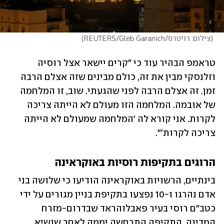
(
צילום: רויטרס/REUTERS/Gleb Garanich
)
טראמפ הבהיר עוד כי "קרים יישאר אצל רוסיה 
וזלנסקי מבין את זה, כולם מבינים שזה אצלם הרבה 
זמן. זה אצלם הרבה לפני שהגעתי. שוב, זו המלחמה 
של אובמה. המלחמה הזו מעולם לא הייתה צריכה 
לקרות. אני קורא לה 'המלחמה שמעולם לא הייתה 
צריכה לקרות'".
הרוגים בתקיפות רוסיות באוקראינה
בינתיים, הרשויות באוקראינה הודיעו כי שלושה בני 
אדם נהרגו ו-10 נפצעו בתקיפת בניין מגורים על ידי 
כטב"ם רוסי בעיר פאבלוהראד שבדרום-מזרח 
המדינה. התקיפה התרחשה יממה לאחר שנשיא 