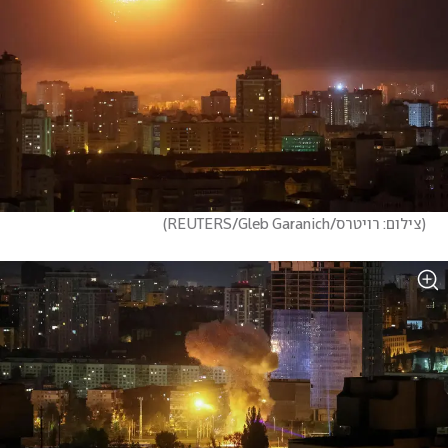
(
צילום: רויטרס/REUTERS/Gleb Garanich
)