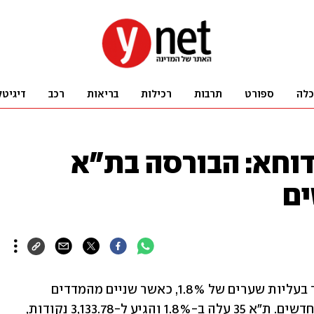
כלה
ספורט
תרבות
רכילות
בריאות
רכב
דיגיטל
וחא: הבורסה בת"א
ים
הבורסה בתל אביב סיימה את יום המסחר בעליות שערים של 1.8%, כאשר שניים מהמדדים 
המובילים, ת"א 35 ות"א 125 קבעו שיאים חדשים. ת"א 35 עלה ב-1.8% והגיע ל-3,133.78 נקודות, 