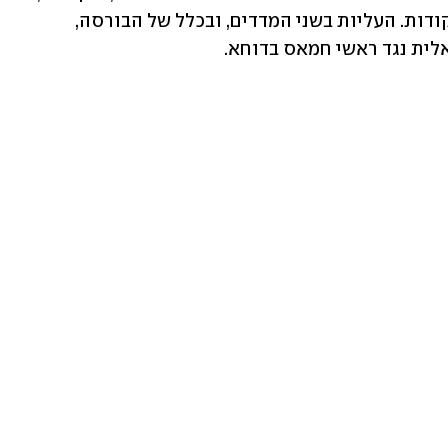
ת"א 125 עלה ב-1.7%, והגיע ל-3,204.15 נקודות. העליות בשני המדדים, ובכלל של הבורסה, 
לית נגד ראשי חמאס בדוחא.