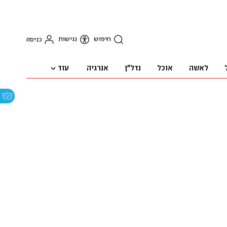
חיפוש
נגישות
כניסה
עוד
לאשה
אוכל
נדל"ן
אנרגיה