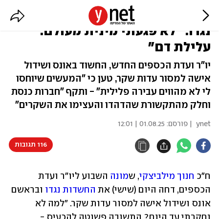
ח"כ מילביצקי דוחה את החשדות
נגדו: "לא פגעתי מינית מעולם.
עלילת דם"
יו"ר ועדת הכספים החדש, החשוד באונס ושידול
אישה למסור עדות שקר, טען כי "המעשים שיוחסו
לי לא מהווים עבירה פלילית" - ותקף "חברות כנסת
וחלק מהתקשורת שהדהדו והעצימו את השקרים"
ynet
| פורסם:
01.08.25 | 12:01
116 תגובות
ח"כ 
חנוך מילביצקי
, ש
מונה
 השבוע ליו"ר ועדת 
הכספים, דחה היום (שישי) את 
החשדות נגדו
 ובראשם 
אונס ושידול אישה למסור עדות שקר. "למה לא 
נחקרתי עד היום? התשובה פשוטה להכעיס - 