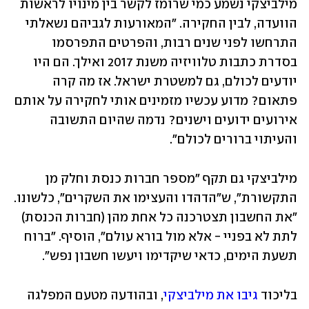
מילביצקי נשמע כמי שרומז לקשר בין מינויו לראשות 
הוועדה, לבין החקירה. "המאורעות לגביהם נשאלתי 
התרחשו לפני שנים רבות, והפרטים התפרסמו 
בסדרת כתבות טלוויזיה משנת 2017 ואילך. הם היו 
יודעים לכולם, גם למשטרת ישראל. אז מה קרה 
פתאום? מדוע עכשיו מזמינים אותי לחקירה על אותם 
אירועים ידועים וישנים? נדמה שהיום התשובה 
והעיתוי ברורים לכולם".
מילביצקי גם תקף "מספר חברות כנסת וחלק מן 
התקשורת", ש"הדהדו והעצימו את השקרים", כלשונו. 
"את החשבון תצטרכנה כל אחת מהן (חברות הכנסת) 
לתת לא בפניי - אלא מול בורא עולם", הוסיף. "ברוח 
תשעת הימים, כדאי שיקדימו ויעשו חשבון נפש".
בליכוד 
גיבו את מילביצקי
, ובהודעה מטעם המפלגה 