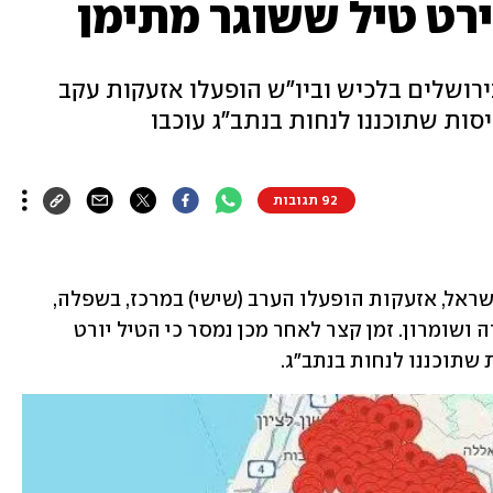
יירט טיל ששוגר מתימן
רושלים בלכיש וביו"ש הופעלו אזעקות עקב
סות שתוכננו לנחות בנתב"ג עוכבו
92 תגובות
בעקבות שיגור טיל מתימן לשטח מדינת ישראל, אזעקות הופעלו הערב (שישי) במרכז, בשפלה, 
בירושלים, בלכיש, באזור ים המלח וביהודה ושומרון. זמן קצר לאחר מכן נמסר כי הטיל יורט 
שתוכננו לנחות בנתב"ג.