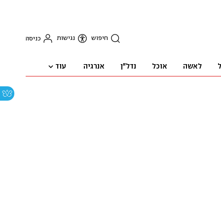
חיפוש
נגישות
כניסה
עוד
ל
לאשה
אוכל
נדל"ן
אנרגיה