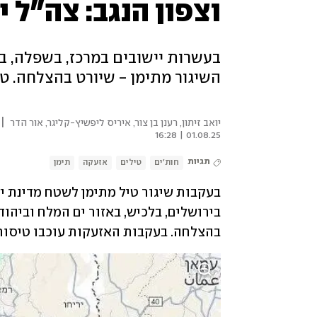
וצפון הנגב: צה"ל 
בעשרות יישובים במרכז, בשפלה, בי
השיגור מתימן - שיורט בהצלחה. טי
|
יואב זיתון, רענן בן צור, איריס ליפשיץ-קליגר, אור הדר
01.08.25 | 16:28
תגיות
חות'ים
טילים
אזעקה
תימן
בהצלחה. בעקבות האזעקות עוכבו טיסות 