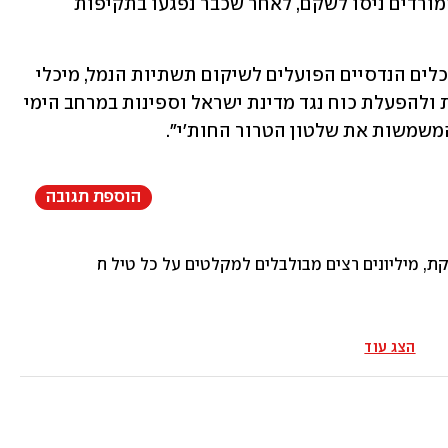
המורדים החות'ים, בין היתר תשתיות שהמורדים ניסו לשקם, לאחר שכבר נפגעו בתקיפות 
לפי צה"ל, התשתיות שהותקפו אז כללו "כלים הנדסיים הפועלים לשיקום תשתיות הנמל, מיכלי 
דלק וכלי שיט המשמשים לפעילות צבאית ולהפעלת כוח נגד מדינת ישראל וספינות במרחב הימי 
המשמשות את שלטון הטרור החות'י".
הוספת תגובה
 מיליונים רצים מבולבלים למקלטים על כל טיל תועה. איראן מאי
הצג עוד