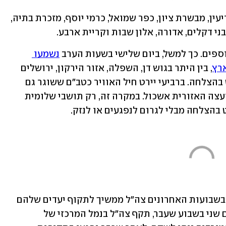
בין היתר נשמעו האזעקות בירושלים, מודיעין, מבשרת ציון, כפר שמואל, כרמי יוסף, מזכרת בתיה, 
ני דקלים, אדורה, אלון שבות וקריית ארבע. 
ספים. כך למשל, ביום שלישי בשעות הערב 
נשמעו 
רץ
, בין היתר בגוש דן, השפלה, אזור הירקון, ירושלים 
והשומרון. צה"ל עדכן גם אז כי הטיל יורט בהצלחה. ברביעי יירט חיל האוויר כטב"ם ששוגר גם 
הוא מתימן, בסמוך ליישוב שלומית שבמועצה האזורית אשכול. במקרה זה, רק תושבי שלומית 
בהצלחה מבלי לגרום לנפגעים או לנזק.
החות'ים ממשיכים בשיגורים על אף שגם בשבועות האחרונים צה"ל ממשיך לתקוף יעדים שלהם 
בתימן. במסגרת מבצע "צמה ארוכה", ביום שני בשבוע שעבר, תקף צה"ל בנמל המרכזי של 