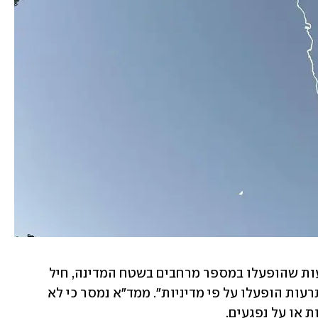
דובר צה"ל מסר הערב כי "בהמשך להתרעות שהופעלו במספר מרחבים בשטח המדינה, חיל 
האוויר יירט טיל אחד ששוגר מתימן. ההתרעות הופעלו על פי מדיניות". ממד"א נמסר כי לא 
 או על נפגעים.