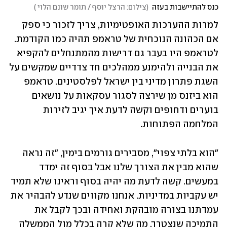
כנס להתיישבות בעזה
(
צילום: הרצל יוסף / תומר שונם הלוי 
)
למרות ההערכות האופטימיות, צריך לזכור כי ספק 
אם הכהונה הנוכחית של טראמפ תהיה כמו הקודמת. 
לטראמפ היו בעבר גם דרישות מהמתנחלים להקפיא 
את הבנייה ולהימנע ממהלכים חד צדדיים שמקשים על 
השגת פתרון מדיני בין ישראל לפלסטינים. טראמפ 
הוא ביזנס מן שירצה לסגור עסקאות על נושאים 
בוערים ודחופים וקשה לדעת איך יגיב לזירות 
המלחמה הפתוחות. 
"הוא בלתי צפוי", מסבירים גורמים בימין, "זה נראה 
שהוא מבין את הצורך שלנו אבל בסוף זה ימדד 
במעשים. קשה לדעת מה יהיה בסוף וראינו שלא תמיד 
יש עקביות במדיניות. אנחנו מקווים שנדע להבהיר את 
עמדתנו בצורה מובהקת ואחידה ובכך לקבל את 
התמיכה שנצטרך, מה שלא קרה בכלל מול הממשלה 