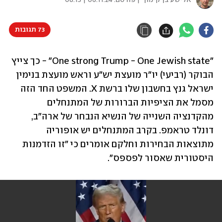
אלישע בן קימון
| פורסם:
06.11.24 | 08:15
73 תגובות
"One strong Trump - One Jewish state" - כך צייץ 
הבוקר (רביעי) יו"ר מועצת יש"ע וראש מועצת בנימין 
ישראל גנץ בחשבון שלו ברשת X. המשפט החד הזה 
מסמל את הציפיות הברורות של המתנחלים 
מהקדנציה השנייה של הנשיא הנבחר של ארה"ב, 
דונלד טראמפ. בקרב המתנחלים יש אופוריה 
מתוצאות הבחירות וחלקם אומרים כי "זו הזדמנות 
היסטורית שאסור לפספס".  