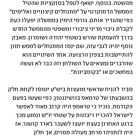
מהשטח. בנוסף, ישאף לטפל בסנקציות שהטיל 
הממשל הדמוקרטי על "מתנחלים קיצוניים ואלימים" 
כפי שהגדיר אותם. גורמי הימין בממשלה יפעלו כעת 
לקבלת גיבוי מדיני ציבורי ומשפטי מהממשל החדש 
בדרך להעמקת שורש בשטחי יהודה ושומרון. מאבק 
נוסף יהיה לגבי עזה, שם ינסו המתנחלים לממש חזון 
להתיישבות בצפון הרצועה. אחד השינויים הוא 
שהדברים נמצאים על השולחן וזה כבר לא נעשה 
במחשכים או "בקומבינות".  
סביר להניח שראשי מועצות ביש"ע יטוסו לקחת חלק 
בהשבעתו של טרמאפ בוושינגטון, כפי שעשו בפעם 
הקודמת. נזכיר כי טראמפ היה קרוב מאוד לאפשר 
לישראל להכריז ריבונות על שטחי יו"ש ונמנע מכך 
ברגע האחרון בעצת יועצו לשעבר ג'ארד קושנר. אז 
היה לנתניהו מרחב פעולה מסוים, אך חלק 