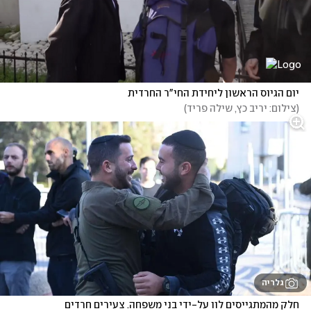
יום הגיוס הראשון ליחידת החי"ר החרדית
(
צילום: יריב כץ, שילה פריד
)
גלריה
חלק מהמתגייסים לוו על-ידי בני משפחה. צעירים חרדים 