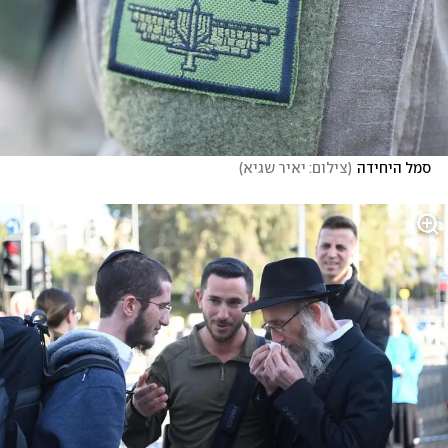
סמל היחידה
(
צילום: יאיר שגיא
)