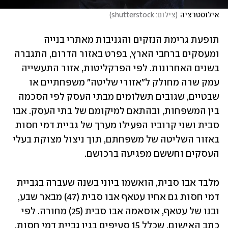
אילוסטרציה
(
צילום: shutterstock
)
תופעת גרימת הנזקים והגניבות מאתרי בנייה 
ומעסקים ברחבי הארץ, בפרט באזור הדרום, התגברה 
בשנים האחרונות. לפי הפרקליטות, אזור התעשייה 
עמק שרה מחולק ל"אזורי שליטה" משפחתיים או 
שבטיים, שגובים תשלומים מבתי העסק לפי הסכמה 
בין המשפחות, ובהתאם למיקומם של בתי העסק. אבו 
סבית ושני קרוביו הפעילו מערך של גביית דמי חסות 
באזור השליטה של משפחתם, תוך ניצול מצוקת בעלי 
העסקים וחששם מפגיעה ברכושם. 
מלבד אבו סבית, הואשמו ביוני בשנה שעברה בגביית 
דמי חסות גם אחיו עטאף אבו סבית (47) מבאר שבע, 
ובנו של עטאף, אוסאמה אבו סבית (25) מחורה. לפי 
כתב האישום, שכלל 15 סעיפים בגין גביית דמי חסות, 