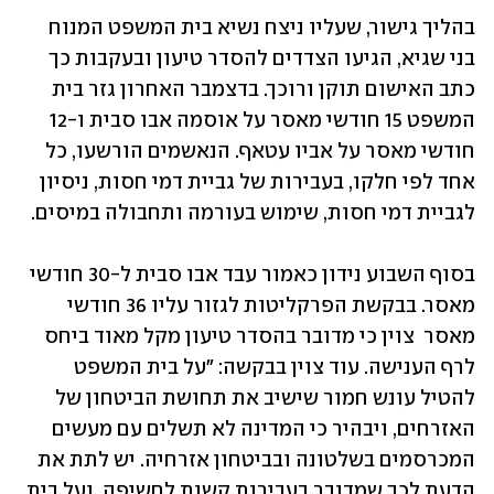
בהליך גישור, שעליו ניצח נשיא בית המשפט המנוח 
בני שגיא, הגיעו הצדדים להסדר טיעון ובעקבות כך 
כתב האישום תוקן ורוכך. בדצמבר האחרון גזר בית 
המשפט 15 חודשי מאסר על אוסמה אבו סבית ו-12 
חודשי מאסר על אביו עטאף. הנאשמים הורשעו, כל 
אחד לפי חלקו, בעבירות של גביית דמי חסות, ניסיון 
לגביית דמי חסות, שימוש בעורמה ותחבולה במיסים. 
בסוף השבוע נידון כאמור עבד אבו סבית ל-30 חודשי 
מאסר. בבקשת הפרקליטות לגזור עליו 36 חודשי 
מאסר  צוין כי מדובר בהסדר טיעון מקל מאוד ביחס 
לרף הענישה. עוד צוין בבקשה: "על בית המשפט 
להטיל עונש חמור שישיב את תחושת הביטחון של 
האזרחים, ויבהיר כי המדינה לא תשלים עם מעשים 
המכרסמים בשלטונה ובביטחון אזרחיה. יש לתת את 
הדעת לכך שמדובר בעבירות קשות לחשיפה, ועל בית 