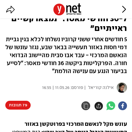
גבה פרוטקשן מעסקים ונידון בהסדר
ל-30 חודשי מאסר: "נמצאו קשיים
ראייתיים"
5 חודשים אחרי ששני קרוביו נשלחו לכלא בגין גביית
דמי חסות באזור תעשייה בבאר שבע, נגזר עונשו של
הנאשם המרכזי - עבד אבו סבית מהיישוב הבדואי
חורה. הפרקליטות ביקשה 36 חודשי מאסר: "לסייע
בביעור הנגע עם ענישה הולמת"
אילנה קוריאל
| פורסם:
11.05.26 | 16:55
79 תגובות
עונש מקל לנאשם המרכזי בפרוטקשן באזור 