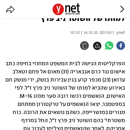
כתב אישום נגד היורים שהביאו
למותו של השוטר ניב פרץ
ynet
| פורסם:
16.10.25 | 10:10
הפרקליטות הגישה לבית המשפט המחוזי בחיפה כתב 
אישום נגד כרם אגבאריה (31) מאום אל פחם וטאלב 
עדואן (23) מכפר קרע בגין עבירות בנשק, ירי מנשק חם 
באירוע שהביא למותו של השוטר ניב פרץ ז"ל. לפי 
האישום, הנאשמים רכשו רובה סער מסוג M-16. 
בספטמבר, יצאו הנאשמים על טרקטורון ממתחם 
מגורים במושרייפה, כשהם נושאים את הרובה. כוח 
משטרתי' בהם השוטר ניב פרץ ז"ל, החל במרדף 
אחריהם. לאחר שהנאשמים הצליחו לעבור עם 