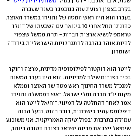
שכול, איבד את בנו - רס"ן במיל' 
משה (ידידיה) לייטר
 - 
בקרב בצפון רצועת עזה בנובמבר בשנה שעברה. 
בעברו הוא היה ראש המטה של נתניהו במשרד האוצר. 
כהונתו תחל אחרי 10 בינואר, עם השבעתו של דונלד 
טראמפ לנשיא ארצות הברית - תחת ממשל שצפוי 
להיות אוהד בהרבה להתנחלויות הישראליות ביהודה 
ושומרון.
לייטר הוא דוקטור לפילוסופיה מדינית, מרצה וחוקר 
בכיר בפורום שילה למדיניות. הוא היה בעבר המשנה 
למנכ"ל משרד החינוך, ראש מטה שר האוצר וממלא 
מקום יו"ר חברת נמלי ישראל. ראש הממשלה נתניהו 
אמר לאחר ההחלטה על המינוי: "יחיאל לייטר הוא 
דיפלומט עתיר כישרונות, דובר רהוט, ובעל הבנה 
עמוקה בתרבות ובפוליטיקה האמריקנית. אני משוכנע 
שיחיאל ייצג את מדינת ישראל בצורה הטובה ביותר, 