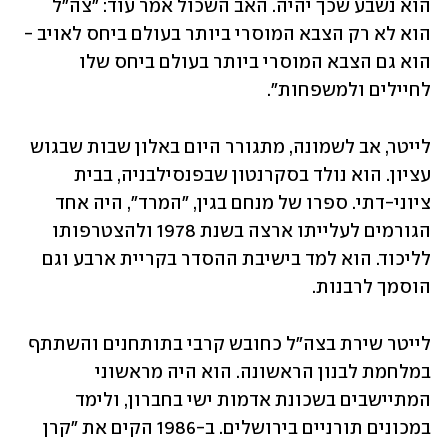
הוא נשבע שכך יהיה. האב השכול אמר עוד: "צה"ל 
הוא לא רק הצבא המוסרי ביותר בעולם ביחס לאויב - 
הוא גם הצבא המוסרי ביותר בעולם ביחס שלו 
לחיילים ולמשפחות".
לייטר, אב לשמונה, מתגורר היום באלון שבות שבגוש 
עציון. הוא נולד בסקרנטון שבפנסילבניה, בבית 
ציוני-דתי. ספרו של מנחם בגין, "המרד", היה אחד 
הגורמים לעלייתו ארצה בשנת 1978 ולהצטרפותו 
לליכוד. הוא למד בישיבת ההסדר בקריית ארבע וגם 
הוסמך לרבנות.
לייטר שירת בצה"ל כחובש קרבי בתותחנים והשתתף 
במלחמת לבנון הראשונה. הוא היה מראשוני 
המתיישבים בשכונת אדמות ישי בחברון, ולימד 
במכונים תורניים בירושלים. ב-1986 הקים את "קרן 