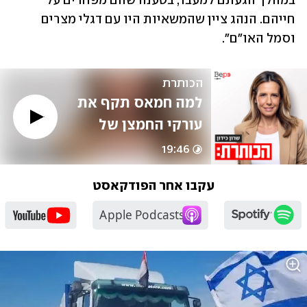
במהלך הגעתם למעבר, בטענה שהם מפחדים על 
חייהם. הנהג ציין שהמשאיות היו עם דגלי מצרים 
וסמל האו"ם".
הכותרת
למה חמאס תקף את 
עורקי החמצן של 
הרצועה?
19:46
עקבו אחר הפודקאסט