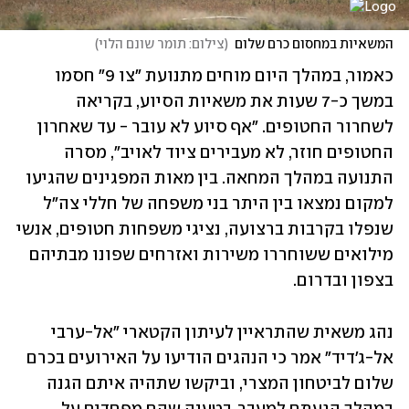
המשאיות במחסום כרם שלום
(
צילום: תומר שונם הלוי
)
כאמור, במהלך היום מוחים מתנועת "צו 9" חסמו 
במשך כ-7 שעות את משאיות הסיוע, בקריאה 
לשחרור החטופים. "אף סיוע לא עובר - עד שאחרון 
החטופים חוזר, לא מעבירים ציוד לאויב", מסרה 
התנועה במהלך המחאה. בין מאות המפגינים שהגיעו 
למקום נמצאו בין היתר בני משפחה של חללי צה"ל 
שנפלו בקרבות ברצועה, נציגי משפחות חטופים, אנשי 
מילואים ששוחררו משירות ואזרחים שפונו מבתיהם 
בצפון ובדרום. 
נהג משאית שהתראיין לעיתון הקטארי "אל-ערבי 
אל-ג'דיד" אמר כי הנהגים הודיעו על האירועים בכרם 
שלום לביטחון המצרי, וביקשו שתהיה איתם הגנה 