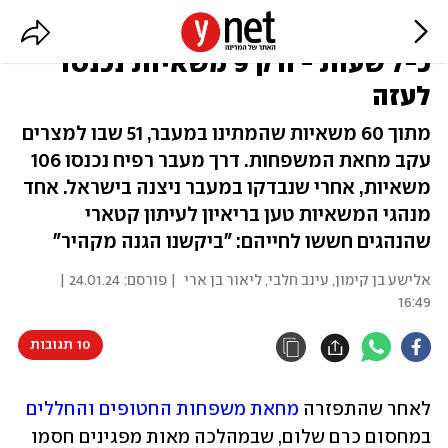
המוחים חסמו את כרם שלום במשך
כ-7 שעות - ורק 9 משאיות נכנסו
לעזה
מתוך 60 משאיות שהמתינו במעבר, 51 שבו למצרים
עקב מחאת המשפחות. דרך מעבר רפיח נכנסו 106
משאיות, אחרי שנבדקו במעבר ניצנה בישראל. אחד
מנהגי המשאיות טען בריאיון לעיתון קטארי
שהנהגים חששו לחייהם: "ביקשנו הגנה מקהיר"
אלישע בן קימון
,
עינב חלבי
,
ליאור בן ארי
| פורסם:
24.01.24 |
16:49
10 תגובות
לאחר שהתפזרה
 מחאת משפחות החטופים והחללים
במחסום כרם שלום, שבמהלכה מאות מפגינים חסמו 