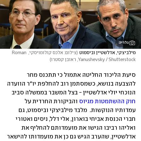
גלריה
מילביצקי, אדלשטיין וביסמוט
(
צילום: אלכס קולומויסקי, Roman 
Yanushevsky / Shutterstock, ראובן קסטרו
)
סיעת הליכוד החליטה אתמול כי תתכנס מחר 
להצבעה בנושא, כשמסתמן רוב להחלפת יו״ר הוועדה 
הנוכחי יולי אדלשטיין - בצל המשבר בממשלה סביב 
חוק ההשתמטות מגיוס
 והביקורת החרדית על 
עמדותיו הנוקשות.  מלבד מילביצקי וביסמוט, גם 
חברי הכנסת אביחי בוארון, אלי דלל, ניסים ואטורי 
ואליהו רביבו הגישו את מועמדותם להחליף את 
אדלשטיין, שהערב הגיש גם כן את מועמדותו להישאר 