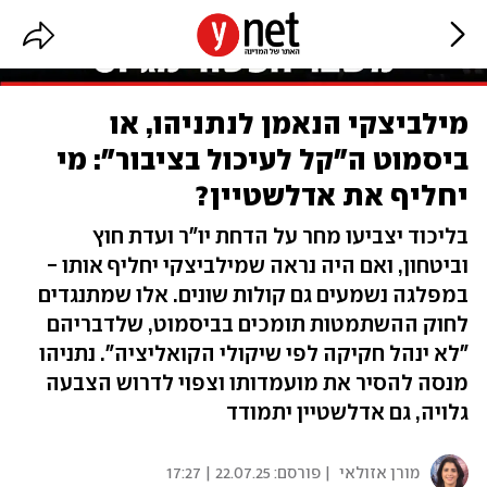
מילביצקי הנאמן לנתניהו, או
ביסמוט ה"קל לעיכול בציבור": מי
יחליף את אדלשטיין?
בליכוד יצביעו מחר על הדחת יו"ר ועדת חוץ
וביטחון, ואם היה נראה שמילביצקי יחליף אותו -
במפלגה נשמעים גם קולות שונים. אלו שמתנגדים
לחוק ההשתמטות תומכים בביסמוט, שלדבריהם
"לא ינהל חקיקה לפי שיקולי הקואליציה". נתניהו
מנסה להסיר את מועמדותו וצפוי לדרוש הצבעה
גלויה, גם אדלשטיין יתמודד
מורן אזולאי
| פורסם:
22.07.25 | 17:27