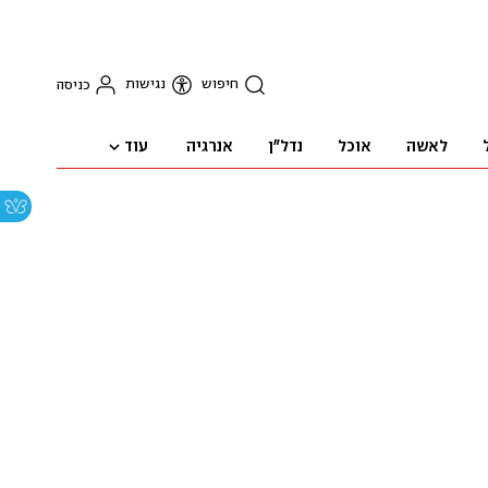
חיפוש
נגישות
כניסה
עוד
לאשה
אוכל
נדל"ן
אנרגיה