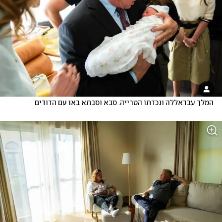
המלך עבדאללה ונכדתו הטרייה. סבא וסבתא באו עם הדודים