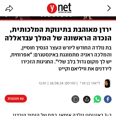
ירדן מאוהבת בתינוקת המלכותית,
הנכדה הראשונה של המלך עבדאללה
בת נולדה החודש ליורש העצר הנסיך חוסיין,
והמלכה ראניה מתמוגגת באינסטגרם: "אפרוחית,
יש לך מקום גדול בלב שלי". החגיגות הזכירו
לירדנים את וויליאם וקייט
ליאור בן ארי
| פורסם:
26.08.24 | 12:41
50 תגובות
ב-3 באוגוסט נולדה אימאן, בתם של הנסיך הירדני 