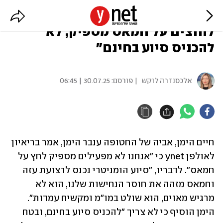
אביה של החטופה ענבר הימן: "לא
לוחצים על חמאס מספיק, לא
להכניס סיוע בחינם"
אלכסנדרה לוקש
| פורסם:
30.07.25 | 06:45
חיים הימן, אביה של החטופה ענבר הימן, אמר בריאיון 
לאולפן ynet כי "אנחנו לא מפעילים מספיק לחץ על 
חמאס". לדבריו, "סיוע הומניטרי נכנס לרצועת עזה 
וחמאס מזהה את חוסר הנחישות שלנו, הוא לא 
מרגיש מאוים, הוא שולט במו"מ ומקשיח עמדות". 
הימן הוסיף כי לא צריך "להכניס סיוע בחינם, ובטח 