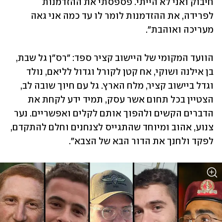
חיבוק ואני לא הייתי. פספסתי את ההזדמנות 
לפרידה, את ההזדמנות לומר לו עד כמה אני גאה 
מעריכה ואוהבת".
הוועד המקומי של היישוב קציר ספד: "רס"ן גל שבת, 
בן אילנה ושוקי, אח קטן לקורל וגדול לליאם, נולד 
וגדל ביישוב קציר, מלח הארץ. גל עם חיוך שובה לב, 
הצטיין בכל תחום אשר עסק, תמיד ידע לקחת את 
הדברים הקשים ולהפוך אותם לקלים ואפשריים. נער 
צנוע, אהוב ומיוחד שהתגייס לצנחנים וחלם להתקדם, 
לפקד ולחנך את הדור הבא של הצבא".