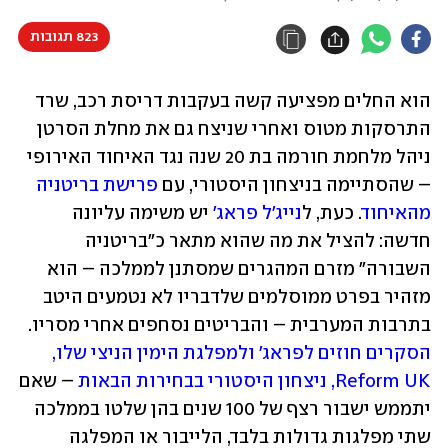
823 תגובות
הוא החלים מפציעה קשה בעקבות דריסת רכב, שרד 
התרסקות מטוס ואחרי שניצח גם את מחלת הסרטן 
ניהל מלחמת חורמה בת 20 שנה נגד האיחוד האירופי 
– שהסתיימה בניצחון היסטורי, עם 
פרישת בריטניה 
מהאיחוד
. כעת, ל
נייג'ל פראג'
 יש משימה עליונה 
חדשה: להציל את מה שהוא מתאר כ"בריטניה 
השבורה" מזרם המהגרים שמסתנן לממלכה – הוא 
מזהיר בפרט ממוסלמים שלדבריו לא נטמעים היטב 
בתרבות המערבית – והבריטים נסחפים אחרי מסריו. 
הסקרים חוזים לפראג' ולמפלגת הימין הניצי שלו, 
Reform UK, ניצחון היסטורי בבחירות הבאות
 – שאם 
יתממש ישבור רצף של 100 שנים בהן שלטו בממלכה 
שתי מפלגות גדולות בלבד, הלייבור או המפלגה 