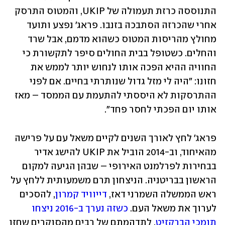
התנוססה כרזת תעמולה של UKIP, והמטוס התרסק 
אחרי שהכרזה הסתבכה בזנבו. פראג' נפצע ותועד 
מחולץ מהריסות המטוס כשהוא מדמם, אבל שרד 
והחלים. כשטופל בבית החולים סיפר לתקשורת כי 
החוויה ההיא הפכה אותו לנחוש יותר לממש את 
חזונו: "היה לי מזל גדול שנותרתי בחיים. אם לפני 
ההתרסקות לא היססתי להתעמת עם הממסד – מאז 
אותו יום הפכתי לחסר פחד". 
פראג' לחץ לאורך השנים לקיים משאל עם על פרישה 
מהאיחוד, וב-2014 הוביל את UKIP להישג אדיר 
בבחירות לפרלמנט האירופי – שבהן הגיעה למקום 
הראשון בבריטניה. הניצחון תרם משמעותית ללחץ על 
ראש הממשלה השמרני דאז, 
דייוויד קמרון
, להסכים 
לערוך את משאל העם. 
כשזה נערך ב-2016 ניצחו 
תומכי הברקזיט
, לתדהמתם של רבים מהסוקרים שחזו 