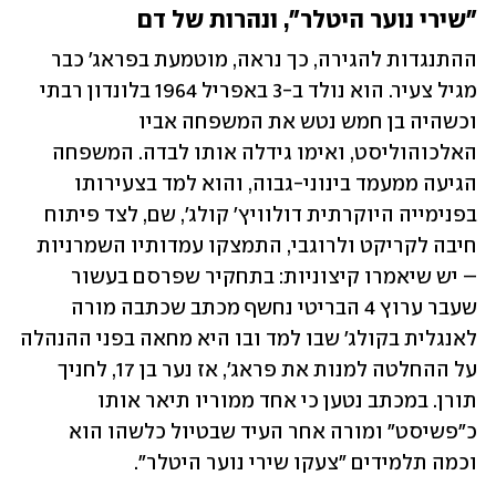
"שירי נוער היטלר", ונהרות של דם
ההתנגדות להגירה, כך נראה, מוטמעת בפראג' כבר 
מגיל צעיר. הוא נולד ב-3 באפריל 1964 בלונדון רבתי 
וכשהיה בן חמש נטש את המשפחה אביו 
האלכוהוליסט, ואימו גידלה אותו לבדה. המשפחה 
הגיעה ממעמד בינוני-גבוה, והוא למד בצעירותו 
בפנימייה היוקרתית דולוויץ' קולג', שם, לצד פיתוח 
חיבה לקריקט ולרוגבי, התמצקו עמדותיו השמרניות 
– יש שיאמרו קיצוניות: בתחקיר שפרסם בעשור 
שעבר ערוץ 4 הבריטי נחשף מכתב שכתבה מורה 
לאנגלית בקולג' שבו למד ובו היא מחאה בפני ההנהלה 
על ההחלטה למנות את פראג', אז נער בן 17, לחניך 
תורן. במכתב נטען כי אחד ממוריו תיאר אותו 
כ"פשיסט" ומורה אחר העיד שבטיול כלשהו הוא 
וכמה תלמידים "צעקו שירי נוער היטלר". 