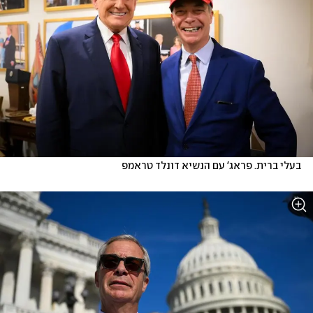
בעלי ברית. פראג' עם הנשיא דונלד טראמפ