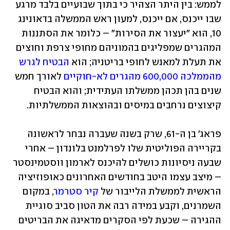
לממש: בין היתר הצהיר כי בתוך שבועיים בלבד מרגע 
שבו ייכנס, אם ייכנס, למעון ראש הממשלה בדאונינג 
10, הוא "יעצור את הסירות" – כלומר את הסתננות 
המהגרים שמפליגים בהמוניהם מחופי צרפת וחוצים 
את תעלת למאנש לחופי בריטניה; הוא 
הבטיח לגרש 
מהממלכה 600,000 מהגרים לא-חוקיים
 לאורך חמש 
שנים בהן תכהן ממשלתו העתידית; והוא הבטיח 
קיצוצים נרחבים במיסים ובהוצאות הממשלתיות. 
פראג' בן ה-61, שרק בשנה שעברה נבחר לראשונה 
בקריירה הפוליטית שלו לפרלמנט בלונדון – אחרי 
שבעה ניסיונות כושלים להיכנס לארמון ווסטמינסטר 
– מיצב עצמו היטב בחודשים האחרונים כאופוזיציה 
הראשית לממשלת הלייבור של 
קיר סטרמר
, במקום 
השמרנים, וקבע במידה רבה את הטון סביב סוגיית 
ההגירה – שכעת לפי הסקרים מדאיגה את הבריטים 