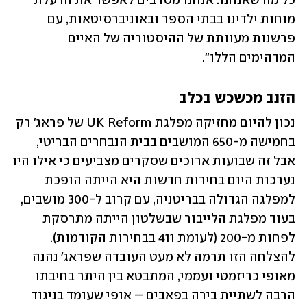
כל מה שאנחנו. אנחנו מסרבים לאפשר את הרעלת 
מוחות ילדינו בבתי הספר ובאוניברסיטאות, עם 
פרשנות מעוותת של ההיסטוריה של האיים 
המדהימים הללו". 
הזנב מכשכש בכלב
נכון להיום מחזיקה מפלגת UK Reform של פראג' רק 
בחמישה מ-650 המושבים בבית הנבחרים הבריטי, 
אבל זה שבועות ארוכים שסקרים מצביעים כי אילו היו 
נערכות היום בחירות חדשות היא הייתה הופכת 
למפלגה הגדולה בבריטניה, עם קרוב ל-300 מושבים, 
בעוד מפלגת הלייבור שבשלטון הייתה מתרסקת 
לפחות מ-200 (לעומת 411 בבחירות הקודמות). 
להצלחה הזו תרמה לא מעט העובדה שפראג' נהנה 
מאופי כריזמטי ועממי, המתבטא בין היתר בחיבתו 
הרבה לשתיית בירה בפאבים – אופי שעומד בניגוד 