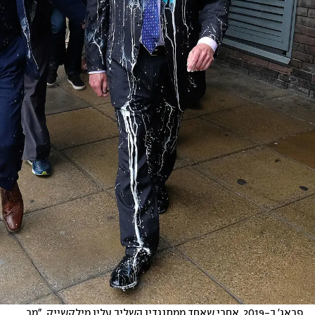
פראג' ב-2019, אחרי שאחד ממתנגדיו השליך עליו מילקשייק. "מר 