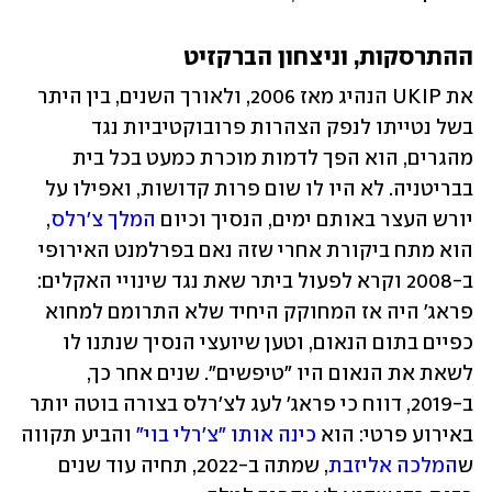
ההתרסקות, וניצחון הברקזיט
את UKIP הנהיג מאז 2006, ולאורך השנים, בין היתר 
בשל נטייתו לנפק הצהרות פרובוקטיביות נגד 
מהגרים, הוא הפך לדמות מוכרת כמעט בכל בית 
בבריטניה. לא היו לו שום פרות קדושות, ואפילו על 
יורש העצר באותם ימים, הנסיך וכיום 
המלך צ'רלס
, 
הוא מתח ביקורת אחרי שזה נאם בפרלמנט האירופי 
ב-2008 וקרא לפעול ביתר שאת נגד שינויי האקלים: 
פראג' היה אז המחוקק היחיד שלא התרומם למחוא 
כפיים בתום הנאום, וטען שיועצי הנסיך שנתנו לו 
לשאת את הנאום היו "טיפשים". שנים אחר כך, 
ב-2019, דווח כי פראג' לעג לצ'רלס בצורה בוטה יותר 
באירוע פרטי: הוא 
כינה אותו "צ'רלי בוי"
 והביע תקווה 
ש
המלכה אליזבת
, שמתה ב-2022, תחיה עוד שנים 