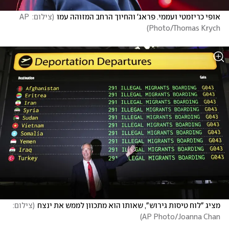
אופי כריזמטי ועממי. פראג' והחיוך הרחב המזוהה עמו
(
צילום: AP 
)
Photo/Thomas Krych
מציג "לוח טיסות גירוש", שאותו הוא מתכוון לממש את ינצח
(
צילום: 
)
AP Photo/Joanna Chan