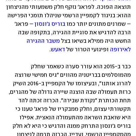
תוצאה הפוכה. לפראג' נזקף חלק משמעותי מהניצחון 
ההוא: בניגוד לקמפיין הרשמי שניהלו תומכי הפרישה 
– שמרנים מתונים יותר כמו 
בוריס ג'ונסון
 – פראג' 
הרבה להדגיש את סוגיית ההגירה, בתקופה שבה 
החשש היה ממילא בשיאו בצל 
משבר ההגירה 
לאירופה
 ופיגועי הטרור של 
דאעש
. 
כבר ב-2015 הוא עורר סערה כשאמר שחלק 
מהמוסלמים בבריטניה מהווים "גיס חמישי שרוצה 
להרוג אותנו", ובעיצומו של הקמפיין ב-2016 השיק 
כרזת תעמולה שבה הוצגה שיירה גדולה של מהגרים, 
תחת הכותרת "נקודת שבירה". הכרזה זכתה להד 
תקשורתי עצום, וחלק ממבקריו של פראג' טענו כי 
היא שואבת השראה מהתעמולה הנאצית. אפילו 
בוריס ג'ונסון התרחק ממנה והדגיש כי היא לא חלק 
מהמקמפיין הרשמי. ועדיין, הכרזה תרמה לניצחון 