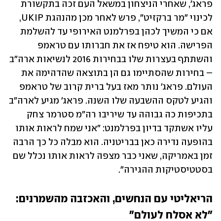
פראג', שאחרי הניצחון במשאל העם זכה בתקשורת 
לכינוי "מר ברקזיט", פרש לאחר מכן מהנהגת UKIP, 
אם כי המשיך לכהן בפרלמנט האירופי עד להשלמת 
הפרישה. הוא טיפח אז את חברותו עם טראמפ 
והשתתף בעצרות שלו בבחירות 2016 לנשיאות ארה"ב 
– בחירות שהסתיימו גם הן בתוצאה שהדהימה את 
העולם. פראג' נותר מאז בעל ברית קרוב של טראמפ 
והגיע לטקס ההשבעה שלו השנה. פראג' מגיע לארה"ב 
בתכיפות כה גבוהה עד שיריבו רה"מ סטרמר צחק 
עליו אשתקד בדיון בפרלמנט: "אני שמח לראות אותו 
בהופעה נדירה כאן בבריטניה. הוא מבלה כל כך הרבה 
זמן באמריקה, שאני כבר מצפה לראות אותו נכלל שם 
בסטטיסטיקות ההגירה". 
הריאליטי עם הנחשים, והאכזבה מהשמרנים: 
"לא אסלח לעולם" 