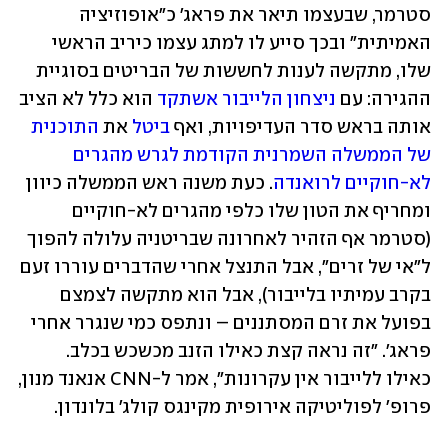
סטרמר, שבעצמו תיאר את פראג' כ"אופוזיציה 
האמיתית" ובכך סייע לו למתג עצמו כיריב הראשי 
שלו, מתקשה לענות לחששות של הבריטים בסוגיית 
ההגירה: עם 
ניצחון הלייבור אשתקד
 הוא כלל לא הציב 
אותה בראש סדר העדיפויות, ואף 
ביטל
 את 
התוכנית 
של הממשלה השמרנית הקודמת לגרש מהגרים 
לא-חוקיים לרואנדה
. כעת משנה ראש הממשלה כיוון 
ומחריף את הטון שלו כלפי מהגרים לא-חוקיים 
(סטרמר אף הזהיר לאחרונה שבריטניה עלולה להפוך 
ל"אי של זרים", אבל התנצל אחרי שהדברים עוררו זעם 
בקרב עמיתיו בלייבור), אבל הוא מתקשה לצמצם 
בפועל את זרם המסתננים – ונתפס כמי שנגרר אחרי 
פראג'. "זה נראה קצת כאילו הזנב מכשכש בכלב. 
כאילו ללייבור אין עקרונות", אמר ל-CNN אנאנד מנון, 
פרופ' לפוליטיקה אירופית מקינגס קולג' בלונדון.