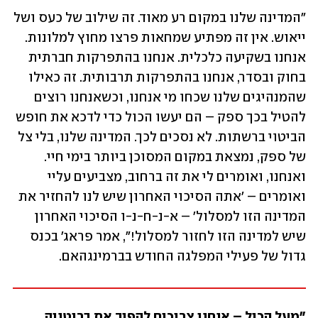
"המדינה שלנו במקום רע מאוד. זה שילוב של כעס ושל 
ייאוש. אין זה מפתיע שמחאות פרצו מחוץ למלונות. 
אנחנו בשקיעה כלכלית. אנחנו בהתפרקות חברתית 
בחוק ובסדר, אנחנו בהתפרקות תרבותית. זה כאילו 
שהמנהיגים שלנו שכחו מי אנחנו, וכשאנחנו רוצים 
להטיל בכך ספק – הם יעשו הכול כדי לדכא את חופש 
הביטוי ברשתות. לא נסכים לכך. המדינה שלנו, בלי צל 
של ספק, נמצאת במקום המסוכן ביותר בימי חיי. 
ואנחנו, ואומרים לי את זה ברחוב, מצביעים עליי 
ואומרים – 'אתה הסיכוי האחרון שיש לנו להחזיר את 
המדינה הזו למסלול' – א-נ-ח-נ-ו הסיכוי האחרון 
שיש למדינה הזו לחזור למסלול!", אמר פראג' בכנס 
גדול של פעילי המפלגה החודש בברמינגהאם. 
"מעל הכול – אנחנו צריכים להפוך את בריטניה 