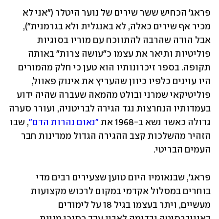
פראג' הכחיש ששר שירים של נוער היטלר ("אני לא 
מכיר אף שירים כאלה, לא באנגלית ולא בגרמנית"), 
אבל הודה שהרבה להתווכח עם מוריו בסוגיות 
פוליטיות ותיאר את עצמו כ"עושה צרות" באותה 
תקופה. בספר זיכרונותיו הוא טען כי חלק מהמורים 
היו עוינים כלפיו כיוון שהעריץ את אינוק פאוול, 
פוליטיקאי שמרני ובולט מהמאה שעברה שהיה ידוע 
בעמדותיו הנחרצות נגד הגירה לבריטניה, ועורר סערה 
גדולה כאשר נשא ב-1968 את 
"נאום נהרות הדם"
, שבו 
הזהיר מהשלכות קצב ההגירה הגדול ממדינות חבר 
העמים הבריטי. 
פראג', שבנאומיו היום טוען שצעירים רבים מדי 
בוחרים במסלול אקדמי במקום לרכוש מקצועות 
מעשיים, ויתר בעצמו בגיל 18 על לימודים 
באוניברסיטה ובדומה לאביו עבד כסוכן מניות 