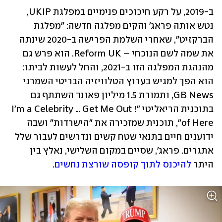
ב-2019, על רקע חיכוכים פנימיים במפלגת UKIP, 
נטש אותה פראג' והקים מפלגה חדשה: "מפלגת 
הברקזיט", שאחרי השלמת הפרישה ב-2020 שינתה 
את שמה לשם הנוכחי – Reform UK. הוא פרש גם 
מהנהגת המפלגה הזו ב-2021, והחל לעשות לביתו: 
הוא הפך למגיש בערוץ הטלוויזיה הבריטי השמרני 
GB News, ותמורת 1.5 מיליון פאונד השתתף גם 
בתוכנית הריאליטי "!I'm a Celebrity … Get Me Out 
of Here", תוכנית שמזכירה את "הישרדות" ושבה 
ידוענים חיים בתנאי שטח קשים ונדרשים לעבור שלל 
אתגרים. פראג', שסיים במקום השלישי, נאלץ בין 
היתר 
להיכנס לתוך קופסה שורצת נחשים
. 