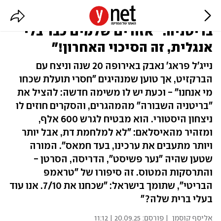
"המשיח נגד המהגרים" כובש את
בריטניה: "אזורים שלמים כבר בלי
אנגלית, זה הסיכוי האחרון!"
נייג'ל פראג' נאבק באירופה 20 שנה וניצח עם
הברקזיט, אך טוען שמנהיגים "חסרי תועלת שכחו
מי אנחנו" - וכעת יש לו משימה חדשה: להציל את
"בריטניה השבורה" מהמהגרים, והסקרים חוזים לו
ניצחון היסטורי. הוא מבטיח לגרש 600 אלף,
ומזהיר מהאיסלאם: "לא למלחמת דת, אבל יותר
ויותר מתעבים את ערכינו, בעד חמאס". המורה
שטען שהיה "נער פשיסט", הדריסה, הסרטן -
והתרסקות המטוס. זה סיפורו של "טראמפ
הבריטי", שתומך בישראל: "שכחנו את 7/10. אנו עוד
בעלי ברית שלה?"
אליסף קוסמן
| פורסם:
20.09.25 | 11:12