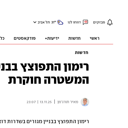
מבזקים
דווחו לנו
°
31
תל אביב
ראשי
חדשות
ידיעות+
פודקאסטים
כל
חדשות
רימון התפוצץ בבניי
המשטרה חוקרת
|
מאיר תורג'מן
13.11.25 | 23:07