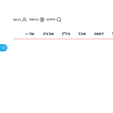
חיפוש
נגישות
כניסה
עוד
לאשה
אוכל
נדל"ן
אנרגיה