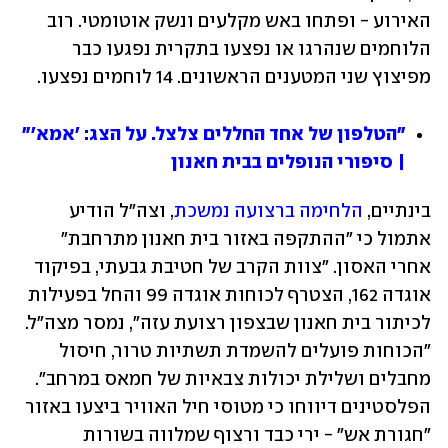
האירוע - ופתחו באש מקלעים ונשק אוטומטי. רוב 
הלוחמים שנהרגו או נפצעו בתקרית נפגעו כבר 
מפיצוץ שני המטענים הראשונים. 14 לוחמים נפצעו. 
"הטלפון של אחד החללים צלצל. על הצג: 'אמא'" 
| סיפורי הנופלים בבית חאנון
בינתיים, 
הלחימה ברצועה נמשכת
, וצה"ל הודיע 
אתמול כי "ההתקפה באזור בית חאנון מתרחבת" 
אחרי האסון. "צוות הקרב של חטיבת גבעתי, בפיקוד 
אוגדה 162, הצטרף לכוחות אוגדה 99 והחל בפעילות 
לכיתור בית חאנון שבצפון רצועת עזה", נמסר מצה"ל. 
"הכוחות פועלים להשמדת תשתיות טרור, חיסול 
מחבלים ושלילת יכולות צבאיות של חמאס במרחב". 
הפלסטינים דיווחו כי מטוסי חיל האוויר ביצעו באזור 
"חגורת אש" - ירי כבד ורצוף שמלווה בשורות 