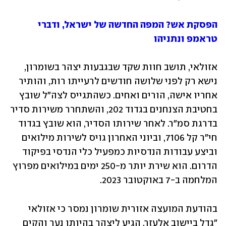
הפסקת אש? המפה החדשה של ישראל, ודברי 
טראמפ ונתניהו
אזולאי, תושב חוות שקד שבגבעות יצהר בשומרון, 
נישא רק לפני שלושה חודשים לרעייתו רות, והותיר 
אחריו אישה, הורים ואחים. כשהתגייס לצה״ל שובץ 
בחטיבת הצנחנים בגדוד 202, והשתחרר משירות סדיר 
בדרגת סמ״ר. לאחר שירותו הסדיר, הוא שובץ בגדוד 
חי״ר קל 7106, וביוני האחרון גויס לשירות מילואים 
וביצע עבודות הנדסיות כמפעיל כלי הנדסי בפיקוד 
הדרום. הוא שירת יותר מ-250 ימים במילואים מפרוץ 
המלחמה ב-7 באוקטובר 2023. 
בהודעת המועצה אזורית שומרון נמסר כי אזולאי 
"גדל ביישוב אלעזר, הגיע ליצהר בהיותו נער והקים 