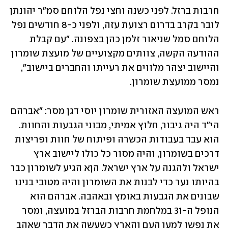
חרבות ברזל. לפני כשנה וחצי נפל הלוחם סמ"ר יהונתן 
לובר בקרב בדרום רצועת עזה, ולפני כ-8 חודשים נפל 
הלוחם סמל שניאור זלמן כהן בצפונה. "עם קבלת 
ההודעה הקשה, צוותים מקצועיים של מועצת שומרון 
והיישוב יצהר מלווים את רעייתו והחברים ביישוב", 
נמסר ממועצת שומרון.
ראש המועצה האזורית שומרון יוסי דגן מסר: "אברהם 
הי"ד היה גיבור, חלוץ אמיתי, מבוני הגבעות והחוות. 
הוא עבד בעבודות הכשרה ופיתוח של חוות ופריצות 
דרכים בשומרון, והיה מסור כל כולו ליישוב ארץ 
ישראל ולהגנה על ארץ ישראל. הןא הגיע לשומרון כבר 
בהיותו נער כדי לבנות את השומרון והיה מטובי בנינו 
שבונים את הגבעות באומץ ובאהבה. אברהם הוא  
הנופל ה-31 במלחמת חרבות הברזל במועצה, ומסר 
את נפשו למען העם והארץ כשעשה את הדבר שאהב 