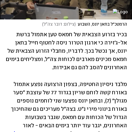
הרמטכ״ל בחאן יונס, השבוע
(
צילום: דובר צה"ל
)
בכיר בזרוע הצבאית של חמאס טען אתמול ברשת 
אל-ג'זירה כי ארגון הטרור ניסה לחטוף חייל בחאן 
יונס, אך נכשל בכך. לדבריו, מחבלי הזרוע הצבאית של 
חמאס מכינים מארבים לכוחות צה"ל, ומצליחים בימים 
האחרונים להסב להם גם אבידות. 
מלבד ניסיון החטיפה, בצפון הרצועה נפצע אתמול 
באורח קשה לוחם שריון בגדוד 77 של עוצבת "סער 
מגולן" (7), ובחאן יונס נפצעו שני לוחמים נוספים 
באורח בינוני מירי נ"ט. בצה"ל מעריכים גם שהחיכוך 
הגדול של הכוחות עם חמאס, שגבר בשבועות 
האחרונים, יגבר עוד יותר בימים הבאים - לאור 