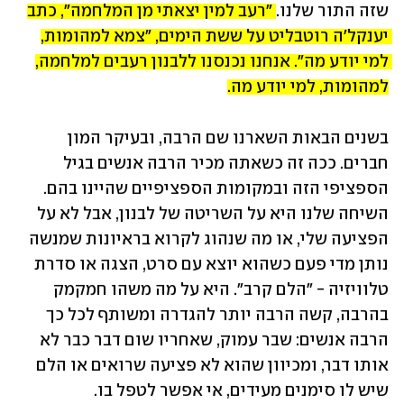
שזה התור שלנו. 
"רעב למין יצאתי מן המלחמה", כתב 
יענקל'ה רוטבליט על ששת הימים, "צמא למהומות, 
למי יודע מה". אנחנו נכנסנו ללבנון רעבים למלחמה, 
למהומות, למי יודע מה.
בשנים הבאות השארנו שם הרבה, ובעיקר המון 
חברים. ככה זה כשאתה מכיר הרבה אנשים בגיל 
הספציפי הזה ובמקומות הספציפיים שהיינו בהם. 
השיחה שלנו היא על השריטה של לבנון, אבל לא על 
הפציעה שלי, או מה שנהוג לקרוא בראיונות שמנשה 
נותן מדי פעם כשהוא יוצא עם סרט, הצגה או סדרת 
טלוויזיה - "הלם קרב". היא על מה משהו חמקמק 
בהרבה, קשה הרבה יותר להגדרה ומשותף לכל כך 
הרבה אנשים: שבר עמוק, שאחריו שום דבר כבר לא 
אותו דבר, ומכיוון שהוא לא פציעה שרואים או הלם 
שיש לו סימנים מעידים, אי אפשר לטפל בו.