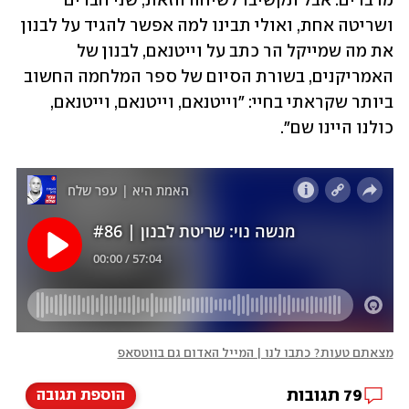
מדברים. אבל תקשיבו לשיחה הזאת, שני חברים 
ושריטה אחת, ואולי תבינו למה אפשר להגיד על לבנון 
את מה שמייקל הר כתב על וייטנאם, לבנון של 
האמריקנים, בשורת הסיום של ספר המלחמה החשוב 
ביותר שקראתי בחיי: "וייטנאם, וייטנאם, וייטנאם, 
כולנו היינו שם". 
מצאתם טעות? כתבו לנו | המייל האדום גם בווטסאפ
79
תגובות
הוספת תגובה