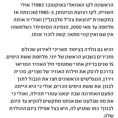
הראשונה לקו האוואלי באוקטובר 1983? אולי 
השנייה, לקו רצועת הביטחון, ב-1985 (שכונתה אז 
בתקשורת "הוצאת צה"ל מלבנון"?) ואולי זו אותה 
מלחמה עד מאי 2000, הנסיגה הסופית? כשלמשהו 
אין שם ואין קווי מתאר, קשה לזכור אותו.
והיא גם נולדה בצימוד תאריכי לאירוע שכולם 
מזכירים בשבוע הראשון של יוני, מלחמת ששת הימים. 
15 שנים בדיוק אחרי שמטוסי חיל האוויר המריאו 
בדרכם לרסק את חילות האוויר של מצרים, סוריה 
וירדן, הנגמ"שים הראשונים חצו את הגבול לתוך 
לבנון. את ששת הימים זוכרים, אולי כי היא הייתה 
הפעם האחרונה שבה יצאנו עטורי תהילה, ואולי כי 
את מה שבלענו שם אנחנו מתקשים להקיא עד היום. 
לבנון? כמו שמגיע לה, היא בצל אפילו ביום ההולדת 
שלה.