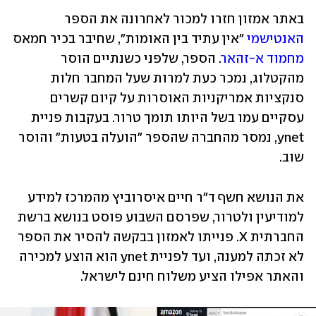
באתר אמזון חזרו למכור לאחרונה את הספר 
האנטישמי
 "אין עתיד בין האומות", שחיבר בכיר חמאס 
מחמוד א-זהאר
. הספר, שלפני כשנתיים הוסר 
מהקטלוג, נמכר כעת למרות שעל המחבר חלות 
סנקציות אמריקניות האוסרות על קיום קשרים 
עסקיים עמו בשל היותו תומך טרור. בעקבות פניית 
ynet, נמסר מהחברה שהספר "הועלה בטעות" והוסר 
שוב. 
את הנושא חשף ד"ר חיים איסרוביץ מהמרכז למידע 
למודיעין ולטרור, שפרסם השבוע פוסט בנושא ברשת 
החברתית X. פנייתו לאמזון בבקשה להסיר את הספר 
לא זכתה למענה, ועד לפניית ynet הוא הוצע למכירה 
והאתר אפילו הציע משלוח חינם לישראל.