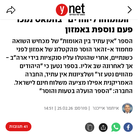
הוסר, הוחזר והוסר שוב: הספר של
"המומחה ליהודים" בחמאס נמכר
פעם נוספת באמזון
הספר "אין עתיד בין האומות" של מכחיש השואה
מחמוד א-זהאר הוסר מהקטלוג של אמזון לפני
כשנתיים, אחרי שהוטלו עליו סנקציות בידי ארה"ב -
אך לאחרונה שב אליו. בספר נטען כי "היהודים
מהווים נטע זר" ושלציונות אין עתיד, החברה
האמריקנית אפילו מציעה משלוח חינם לישראל.
החברה: "הספר הועלה בטעות והוסר"
איתמר אייכנר
| פורסם:
25.02.26 | 14:51
41 תגובות