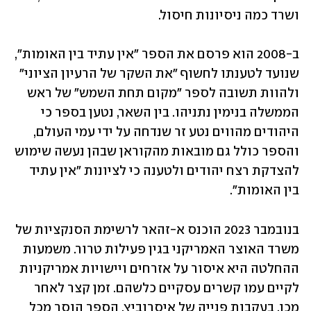
ושרד כמה ניסיונות חיסול.
ב-2008 הוא פרסם את הספר "אין עתיד בין האומות", 
שנועד לטענתו לחשוף "את השקר של הרעיון הציוני" 
ולהוות תשובה לספר "מקום תחת השמש" של ראש 
הממשלה בנימין נתניהו. בין השאר, נטען בספר כי 
היהודים מהווים נטע זר שנדחה על ידי עמי העולם, 
והספר כולל גם מובאות מהקוראן שבהן נעשה שימוש 
להצדקת רצח יהודים ולטענה כי לציונות "אין עתיד 
בין האומות".
בנובמבר 2023 הוכנס א-זהאר לרשימת הסנקציות של 
משרד האוצר האמריקני בגין פעילות טרור. משמעות 
ההחלטה היא איסור על אזרחים ויישויות אמריקניות 
לקיים עמו קשרים עסקיים כלשהם. זמן קצר לאחר 
מכן, בעקבות פנייה של איסרוביץ, הספר הוסר מכל 