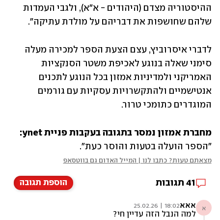
ההיסטוריה מצדם (היהודים - א"א), ולגבי העמדות 
שלהם שחושפות את דבריהם על מולדת עתיקה".
לדברי איסרוביץ, עצם הצעת הספר למכירה מעלה 
סימני שאלה בנוגע לאכיפת משטר הסנקציות 
האמריקני ולמדיניות אמזון בכל הנוגע לתכנים 
אנטישמיים ולהתקשרויות עסקיות עם גורמים 
המוגדרים כתומכי טרור.
מחברת אמזון נמסר בתגובה בעקבות פניית ynet: 
"הספר הועלה בטעות והוסר כעת". 
מצאתם טעות? כתבו לנו | המייל האדום גם בווטסאפ
41
תגובות
הוספת תגובה
אאא
18:02 | 25.02.26
א
למה הנבל הזה עדיין חי?