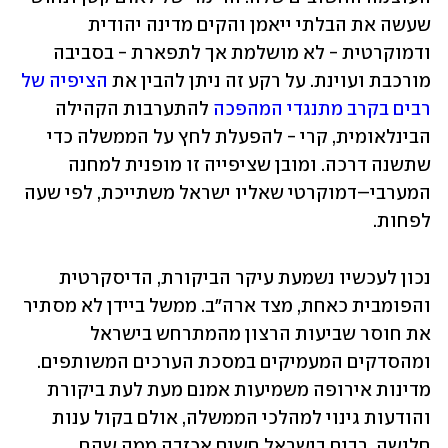
שעשה את הבלתי ייאמן והקים מדינה יהודית 
ודמוקרטית - לא מושלמת אך לתפארת - בסביבה 
מורכבת ועוינת. על רקע זה ניתן להבין את 
הציפיה של 
רבים בקרב מתנגדי המהפכה
 להתערבות הקהילה 
הבינלאומית, קרי - להפעלת לחץ על הממשלה כדי 
שתשנה דרכה. ומובן שציפייה זו מופנית למחנה 
המערבי–דמוקרטי שאליו ישראל משתייכת, לפי שעה 
לפחות.
נכון לעכשיו נשמעת עיקר הביקורת, הדיסקרטית 
והפומבית כאחת, מצד ארה"ב. ממשל ביידן לא מסתיר 
את חוסר שביעות הרצון מהמתרחש בישראל 
ומהסדקים המעמיקים במסכת הערכים המשותפים. 
מדינות אירופה משמיעות אמנם מעת לעת ביקורת 
והודעות גינוי למהלכי הממשלה, אולם בקול ענות 
חלושה. רבים בישראל חשים אכזבה ממה שהם 