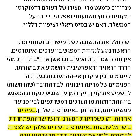
מגדירים כ"מעט מדי" מצידו של העולם הדמוקרטי 
ומקווים ללחץ משמעותי ואפקטיבי יותר על 
הממשלה. האם יש בסיס ריאלי לציפיות הללו?
יש לחלק את התשובה לשני מישורים וטווחי זמן. 
הראשון נוגע לנקודת המפגש בין ערכים ואינטרסים. 
אין חולק שמדינות המערב ובראשן ארה"ב תוהות מהי 
הדרך הראויה והאפקטיבית להשמיע את ביקורתן. 
קיים מתח בין עיקרון אי-ההתערבות בענייניה 
הפנימיים של מדינה ריבונית, לבין החובה (שהן חשות) 
להשמיע את קולן. ייקח זמן עד שנגיע לנקודת המפגש 
בין ההתרחקות מן הערכים המשותפים לבין פגיעה 
ממשית יותר, בראייתן, באינטרסים שלהן. 
במילים 
אחרות: רק כשמדינות המערב יחושו שההתפתחויות 
בישראל פוגעות באינטרסים ישירים שלהן, יש לצפות 
לביקורת ולחץ אסרטיביים יותר. פרשן הניו יורק 