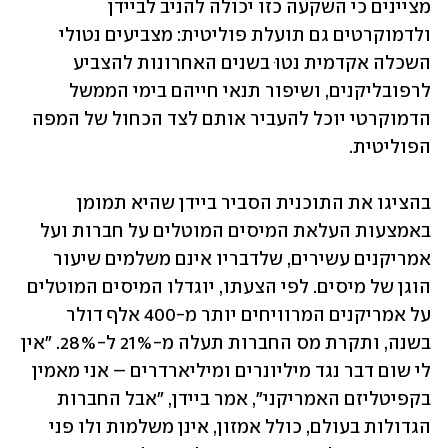
מציינים כי השקעה כזו יכולה להניב לביידן 
ולדמוקרטים גם תועלת פוליטית: מצביעים נטולי 
השכלה אקדמית נטוּ בשנים האחרונות להצביע 
לרפובליקנים, ושיפור תנאי חייהם בימי הממשל 
הדמוקרטי יוכל להעביר אותם לצד הכחול של המפה 
הפוליטית.
בהציגו את התוכנית הסביר ביידן שהיא תמומן 
באמצעות העלאת המיסים המוטלים על חברות ועל 
אמריקנים עשירים, שלדבריו אינם משלמים שיעור 
הוגן של מיסים. לפי הצעתו, יוגדלו המיסים המוטלים 
על אמריקנים המרוויחים יותר מ-400 אלף דולר 
בשנה, ותקרת מס החברות תעלה מ-21% ל-28%. "אין 
לי שום דבר נגד מיליונרים ומיליארדרים – אני מאמין 
בקפיטליזם האמריקני", אמר ביידן, "אבל החברות 
הגדולות בעולם, כולל אמזון, אינן משלמות ולו פני 