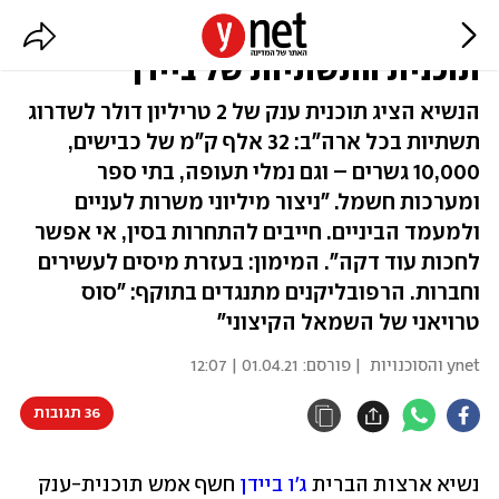
"פעם בדור, כמו המרוץ לחלל":
תוכנית התשתיות של ביידן
הנשיא הציג תוכנית ענק של 2 טריליון דולר לשדרוג
תשתיות בכל ארה"ב: 32 אלף ק"מ של כבישים,
10,000 גשרים – וגם נמלי תעופה, בתי ספר
ומערכות חשמל. "ניצור מיליוני משרות לעניים
ולמעמד הביניים. חייבים להתחרות בסין, אי אפשר
לחכות עוד דקה". המימון: בעזרת מיסים לעשירים
וחברות. הרפובליקנים מתנגדים בתוקף: "סוס
טרויאני של השמאל הקיצוני"
ynet והסוכנויות
| פורסם:
01.04.21 | 12:07
36 תגובות
נשיא ארצות הברית 
ג'ו ביידן
 חשף אמש תוכנית-ענק 