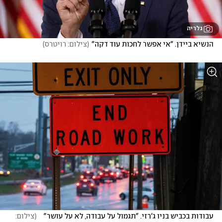
גלריה
הנשיא ביידן. "אי אפשר לחכות עוד דקה"
(
צילום: רויטרס
)
עבודות בכביש בניו ג'רזי. "תגמול על עבודה, לא על עושר"   
(
צילום: 