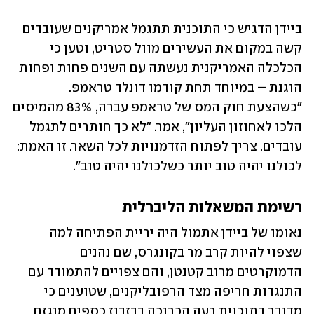
ביידן הדגיש כי התוכנית תתגמל אמריקנים שעובדים 
קשה במקום את העשירים מוול סטריט, וטען כי 
הכלכלה האמריקנית נעשתה עם השנים פחות ופחות 
הוגנת – במיוחד תחת קודמו דונלד טראמפ. 
"כשהצעת חוק המס של טראמפ עברה, 83% מהמיסים 
הלכו לאחוזון העליון", אמר. "לא כך חותרים לתגמל 
עובדים. צריך לפתוח הזדמנויות לכל השאר. זו האמת: 
לכולנו יהיה טוב יותר כשלכולנו יהיה טוב".
רשימת המשאלות הליברלית
נאומו של ביידן אתמול היה יריית הפתיחה למה 
שצפוי להיות קרב מר בקונגרס, שם נהנים 
הדמוקרטים מרוב קטנטן, והם צפויים להתמודד עם 
התנגדות חריפה מצד הרפובליקנים, שטוענים כי 
מדובר בתוכנית רעה הכרוכה בבזבוז כספים מוגזם 