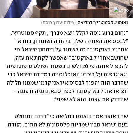
נאומו של סמוטריץ' במליאה
(
צילום: ערוץ כנסת
)
"נחום ברנע ניסה לקלל ויצא מברך", תקף סמוטריץ'. 
"לבסס את האחיזה שלנו ביהודה ושומרון, בוודאי 
אחרי 7 באוקטובר, זה לשמור על ביטחון ישראל. מי 
שחושב אחרי 7 באוקטובר שאפשר לקחת את עזה, 
להכפיל אותה פי 20 ולשים בשטח השולט טופוגרפית 
וגאוגרפית על ריכוזי האוכלוסייה במדינת ישראל כדי 
שהדבר הזה יהפוך לבסיס איראני קדמי שממנו חלילה 
יוציאו את 7 באוקטובר לכפר סבא, נתניה ורעננה - 
שיבדוק את עצמו, הוא לא שפוי".
שר האוצר אמר בנאומו במליאה כי "הרוב המוחלט 
בעם ישראל מבין שמדינה פלסטינית לא תקום, נקודה. 