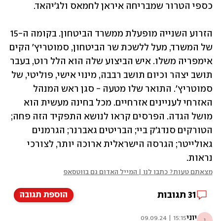
כספי הטרור שמבריחה איראן לחמאס ולג'יהאד.
הזרוע השנייה מופעלת ממשרד הביטחון. בקומה ה-15 
של המשרד, מעל ללשכת שר הביטחון, סמוטריץ' הקים 
אימפריה משלו. איש הביצוע שלה הוא הלל רוט, בעבר 
תושב יצהר וכיום תושב רבבה, מינוי אישי, פוליטי, של 
סמוטריץ'. התואר שלו מטעה - סגן ראש המנהל 
האזרחי לעניינים אזרחיים. מכל בחינה מעשית הוא 
מושל הגדה. הפרסים קראו לנושא התפקיד הזה פחה; 
הטורקים סנדג'ק ביי; הבריטים גאברנר; הגרמנים 
גאולייטר; הגרסה הישראלית ארוכה יותר, לצורכי 
נראות. 
מצאתם טעות? כתבו לנו | המייל האדום גם בווטסאפ
31
תגובות
הוספת תגובה
יוני
15:15 | 09.09.24
י