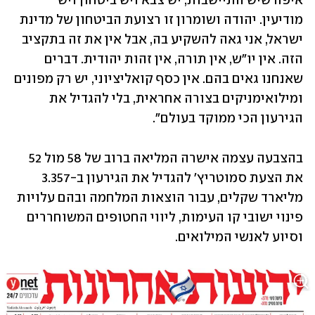
איפה שיש התיישבות, יש צבא ויש ביטחון ויש 
מודיעין. יהודה ושומרון זו רצועת הביטחון של מדינת 
ישראל, אני גאה להשקיע בה, אבל אין את זה בתקציב 
הזה. אין יו"ש, אין תורה, אין זהות יהודית. דברים 
שאנחנו גאים בהם. אין כסף קואליציוני, יש רק מפונים 
ומילואימניקים בצורה אחראית, בלי להגדיל את 
הגירעון הכי ממוקד בעולם".
בהצבעה עצמה אישרה המליאה ברוב של 58 מול 52 
את הצעת סמוטריץ' להגדיל את הגירעון ב-3.357 
מליארד שקלים, עבור הוצאות המלחמה ובהם עלויות 
פינוי ישובי קו העימות, ליווי החטופים המשוחררים 
וסיוע לאנשי המילואים. 