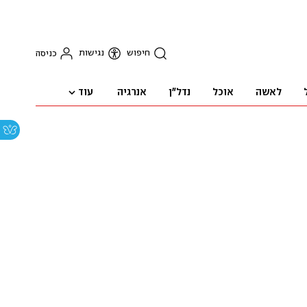
חיפוש
נגישות
כניסה
עוד
לאשה
אוכל
נדל"ן
אנרגיה