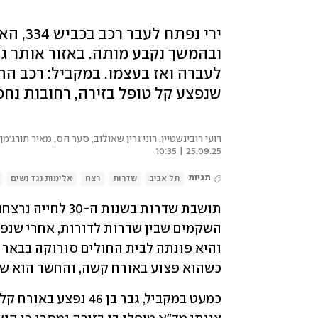
ירי נפ
ובהמשך נקבע מותה. באזור אותר ג
לעברה ואז בעצמו. במקביל: רכב הת
שנפצע קל טופל בזירה, רחובות נחס
רועי רובינשטיין
,
רוני גרין שאולוב
,
סער הס
,
מאיר תורג'מן
25.09.25 | 10:35
תגיות
תל אביב
שדרות
רצח
אלימות נגד נשים
כשהוא פצוע באורח קשה, והחשד הוא שבן 