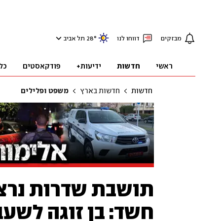
מבזקים
דווחו לנו
°
28
תל אביב
ראשי
חדשות
ידיעות+
פודקאסטים
כל
חדשות
חדשות בארץ
משפט ופלילים
תושבת שדרות נרצח
חשד: בן זוגה לשעב