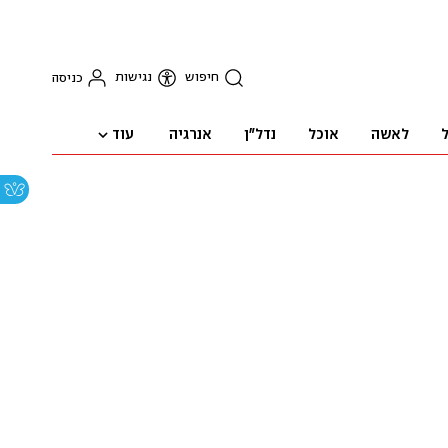
חיפוש
נגישות
כניסה
עוד
ל
לאשה
אוכל
נדל"ן
אנרגיה