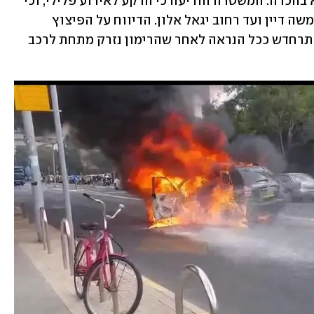
צוותי מד"א טיפלו בו בזירה ומסרו כי הוא בהכרה. המשטרה הודיעה כי הרקע לאירוע פלילי, וכי 
רחוב לה גווארדיה נחסם לתנועה מרחוב משה דיין ועד רחוב יגאל אלון. הדיווח על הפיצוץ 
התקבל במוקד מד"א בשעה 13:26, והוא התרחדש ככל הנראה לאחר שהרימון נזרק מתחת לרכב 