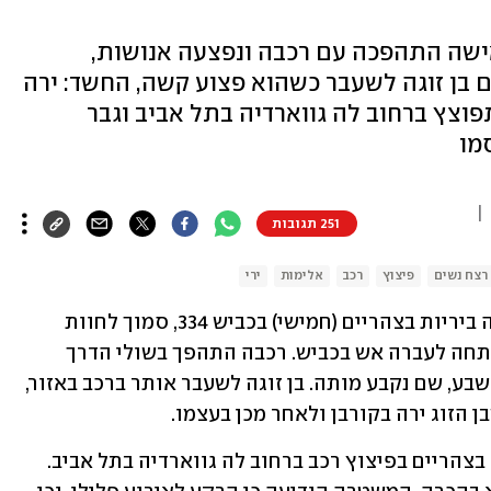
תח לעבר רכב בכביש 334, האישה התהפכה עם רכבה ונפצעה אנושות,
ם בן זוגה לשעבר כשהוא פצוע קשה, החשד: ירה
פוצץ ברחוב לה גווארדיה בתל אביב וגבר
מו
|
251 תגובות
רצח נשים
פיצוץ
רכב
אלימות
ירי
תושבת שדרות בשנות ה-30 לחייה נרצחה ביריות בצהריים (חמישי) בכביש 334, סמוך לחוות 
השקמים שבין שדרות לדורות, אחרי שנפתחה לעברה אש בכביש. רכבה התהפך בשולי הדרך 
והיא פונתה לבית החולים סורוקה בבאר שבע, שם נקבע מותה. בן זוגה לשעבר אותר ברכב באזור, 
הזוג ירה בקורבן ולאחר מכן בעצמו.
כמעט במקביל, גבר בן 46 נפצע באורח קל בצהריים בפיצוץ רכב ברחוב לה גווארדיה בתל אביב. 