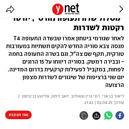
פיצוצים אדירים בתקיפות בסוריה:
"מסלול שדה תעופה נהרס"; יורטו
רקטות לשדרות
לאחר שגורמי ביטחון אמרו שבשדה התעופה T4
מנסה צבא סוריה החדש להקים תשתיות במעורבות
טורקית, תקף שם צה"ל, וגם בשדה התעופה בחמה
- ובבירה דמשק. בסוריה דיווחו על 15 הרוגים
לפחות, במקביל לפעילות קרקעית בדרום המדינה.
יום שני ברציפות של שיגורים לשדרות מצפון
הרצועה
ליאור בן ארי, רוני גרין שאולוב, יואב זיתון, אלישע בן קימון
|
עודכן:
02.04.25 | 21:42
196 תגובות