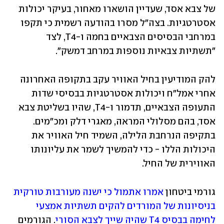
של צבא אסד, שעדיין הושארו מאחור, בעיקר יכולות 
אסטרטגיות. בצה"ל מסרו בהודעה רשמית כי תקפו 
במרחבי הבסיסים הצבאיים בחמה ו-T4, לצד 
"תשתיות צבאיות נוספות במרחב דמשק". 
להק המודיעין בחיל האוויר עקב בתקופה האחרונה 
אחרי אמל"ח ויכולות אסטרטגיות בבסיסי שדות 
התעופה הצבאיים, תדמור ו-T4, שהיו בשליטת צבא 
אסד, בהם מסלולי המראה, מאגרי דלק ומכ"מים. 
בתקיפה הנרחבת הלילה, השמיד חיל האוויר את 
היכולות הללו - כדי להמשיך לשמר את עליונותו 
האווירית של החיל.
גורמי ביטחון 
אמרו אתמול כי ישנה מעורבות טורקית 
בניסיונות של המורדים להקים תשתיות אמצעי 
לחימה בבסיס T4 שהיה שייך לצבא הסורי
. הגורמים 