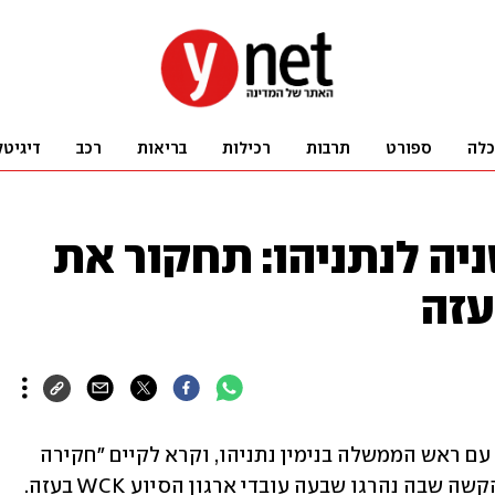
כלה
ספורט
תרבות
רכילות
בריאות
רכב
דיגיטל
ה לנתניהו: תחקור את
עזה
ראש ממשלת בריטניה רישי סונאק שוחח עם ראש הממשלה בנימין נתניהו, וקרא לקיים "חקירה 
עצמאית, יסודית ושקופה" של התקרית הקשה שבה נהרגו שבעה עובדי ארגון הסיוע WCK בעזה. 