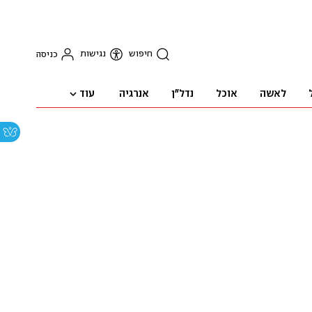
חיפוש
נגישות
כניסה
עוד
לאשה
אוכל
נדל"ן
אנרגיה