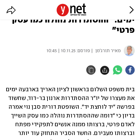
הוארך מעצרו של ארנון בר-דוד ב-4
ימים: "ההסתדרות נוהלה כמו עסק
פרטי"
מאיר תורג'מן
| פורסם:
10.11.25 | 10:45
בית משפט השלום בראשון לציון האריך בארבעה ימים 
את מעצרו של יו"ר ההסתדרות ארנון בר-דוד, שחשוד 
בפרשה "יד לוחצת יד". השופטת דורית סבן נוי אמרה 
בדיון כי "דומה שההסתדרות נוהלה כמו עסק השייך 
לאדם פרטי, ברצותו ממנה אנשים לתפקידי מפתח 
וברצותו מעבירם. החשד הסביר התחזק עוד יותר 